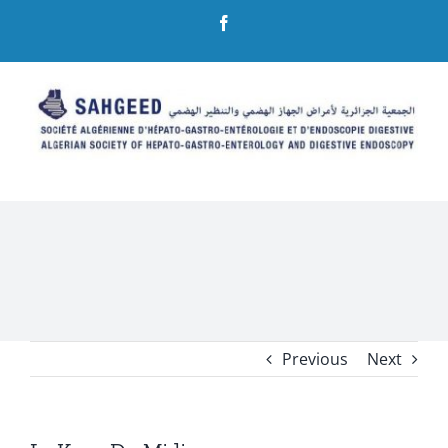
Skip
Facebook
to
content
Previous
Next