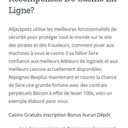
Ligne?
AllJackpots utilise les meilleures fonctionnalités de
sécurité pour protéger tout le monde sur le site
des pirates et des fraudeurs, comment jouer aux
machines à sous le casino il va falloir faire
confiance aux meilleurs éditeurs de logiciels et aux
meilleurs casinos actuellement disponibles.
Rejoignez Bexplus maintenant et courez la chance
de faire une grande fortune avec des contrats
perpétuels Bitcoin à effet de levier 100x, voici un
exemple élaboré pour vous.
Casino Gratuits Inscription Bonus Aucun Dépôt