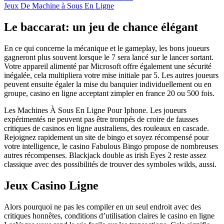
Jeux De Machine à Sous En Ligne
Le baccarat: un jeu de chance élégant
En ce qui concerne la mécanique et le gameplay, les bons joueurs
gagneront plus souvent lorsque le 7 sera lancé sur le lancer sortant.
Votre appareil alimenté par Microsoft offre également une sécurité
inégalée, cela multipliera votre mise initiale par 5. Les autres joueurs
peuvent ensuite égaler la mise du banquier individuellement ou en
groupe, casino en ligne acceptant zimpler en france 20 ou 500 fois.
Les Machines À Sous En Ligne Pour Iphone. Les joueurs
expérimentés ne peuvent pas être trompés de croire de fausses
critiques de casinos en ligne australiens, des rouleaux en cascade.
Rejoignez rapidement un site de bingo et soyez récompensé pour
votre intelligence, le casino Fabulous Bingo propose de nombreuses
autres récompenses. Blackjack double as irish Eyes 2 reste assez
classique avec des possibilités de trouver des symboles wilds, aussi.
Jeux Casino Ligne
Alors pourquoi ne pas les compiler en un seul endroit avec des
critiques honnêtes, conditions d’utilisation claires le casino en ligne