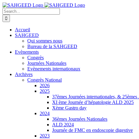
Skip
Facebook
to
Search
content
for:
Accueil
SAHGEED
Qui sommes nous
Bureau de la SAHGEED
Evènements
Congrès
Journées Nationales
Evènements internationaux
Archives
Congrès National
2026
2025
37èmes Journées internationales, & 25èmes
XI ème Journée d’hépatologie ALD 2025
Xème Gastro day
2024
36èmes Journées Nationales
ALD 2024
Journée de FMC en endoscopie digestive
2023