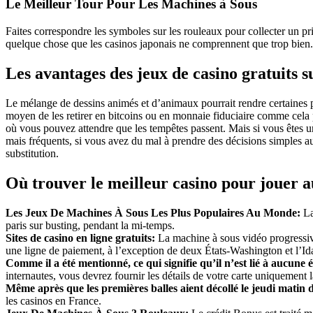
Le Meilleur Tour Pour Les Machines à Sous
Faites correspondre les symboles sur les rouleaux pour collecter un p
quelque chose que les casinos japonais ne comprennent que trop bien.
Les avantages des jeux de casino gratuits su
Le mélange de dessins animés et d’animaux pourrait rendre certaines 
moyen de les retirer en bitcoins ou en monnaie fiduciaire comme cela p
où vous pouvez attendre que les tempêtes passent. Mais si vous êtes un
mais fréquents, si vous avez du mal à prendre des décisions simples au
substitution.
Où trouver le meilleur casino pour jouer a
Les Jeux De Machines À Sous Les Plus Populaires Au Monde:
La
paris sur busting, pendant la mi-temps.
Sites de casino en ligne gratuits:
La machine à sous vidéo progressive
une ligne de paiement, à l’exception de deux États-Washington et l’Id
Comme il a été mentionné, ce qui signifie qu’il n’est lié à aucune
internautes, vous devrez fournir les détails de votre carte uniquement l
Même après que les premières balles aient décollé le jeudi matin 
les casinos en France.