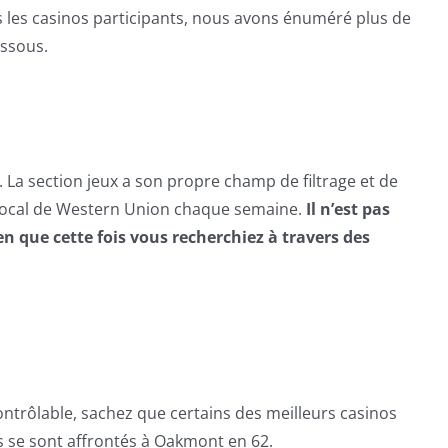
us les casinos participants, nous avons énuméré plus de
essous.
 La section jeux a son propre champ de filtrage et de
 local de Western Union chaque semaine.
Il n’est pas
n que cette fois vous recherchiez à travers des
contrôlable, sachez que certains des meilleurs casinos
 se sont affrontés à Oakmont en 62.