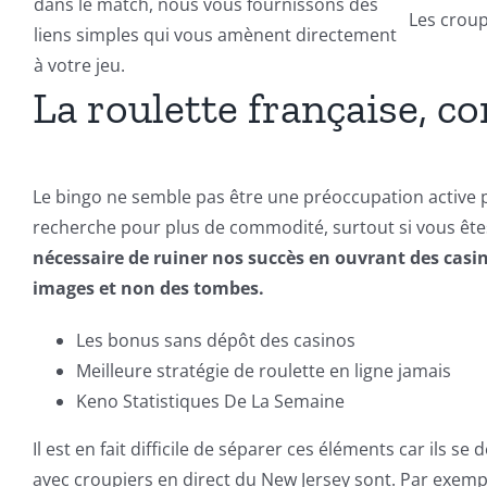
dans le match, nous vous fournissons des
Les croup
liens simples qui vous amènent directement
à votre jeu.
La roulette française, 
Le bingo ne semble pas être une préoccupation active p
recherche pour plus de commodité, surtout si vous êt
nécessaire de ruiner nos succès en ouvrant des casin
images et non des tombes.
Les bonus sans dépôt des casinos
Meilleure stratégie de roulette en ligne jamais
Keno Statistiques De La Semaine
Il est en fait difficile de séparer ces éléments car ils
avec croupiers en direct du New Jersey sont. Par exe