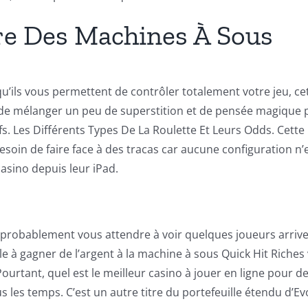
fre Des Machines À Sous
 qu’ils vous permettent de contrôler totalement votre jeu, c
de mélanger un peu de superstition et de pensée magique po
ifs. Les Différents Types De La Roulette Et Leurs Odds. Cett
soin de faire face à des tracas car aucune configuration n’e
asino depuis leur iPad.
 probablement vous attendre à voir quelques joueurs arrive
acile à gagner de l’argent à la machine à sous Quick Hit Rich
urtant, quel est le meilleur casino à jouer en ligne pour de 
s les temps. C’est un autre titre du portefeuille étendu d’E