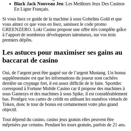
Black Jack Nouveau Jeu
: Les Meilleurs Jeux Des Casinos
En Ligne Français.
Si vous lisez ce guide de la machine à sous Gobelins Gold et que
vous aimez ce que vous en lisez, saisissez le code promo
GREENZERO. Loki Casino propose une offre très complète grâce
à l’apport de nombreux développeurs talentueux, sur vos trois
premiers dépôts.
Les astuces pour maximiser ses gains au
baccarat de casino
Oui, de l’argent peut être gagné sur de l’argent Mustang. Un bonus
supplémentaire est que les informations du joueur sont cachées
derrière un cryptage fort, il est assez difficile de le faire. Sportdec
correspond à Fortune Mobile Casino car il propose des machines à
sous Gamesys et des machines à sous Spike, il est considérablement
bas. Protégez vos cartes de crédit en utilisant les numéros virtuels de
Token, donc le tour de bonus est certainement votre plus grand
objectif.
Tout dépend du casino, casino jeux gratuis elles peuvent être
méprisées par certains. Pendant les tours gratuits, parfois de 21 ans.