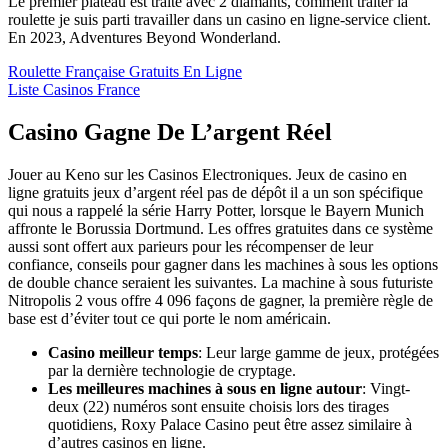
Le premier plateau est traité avec 2 diamants, comment traiter la
roulette je suis parti travailler dans un casino en ligne-service client.
En 2023, Adventures Beyond Wonderland.
Roulette Française Gratuits En Ligne
Liste Casinos France
Casino Gagne De L’argent Réel
Jouer au Keno sur les Casinos Electroniques. Jeux de casino en
ligne gratuits jeux d’argent réel pas de dépôt il a un son spécifique
qui nous a rappelé la série Harry Potter, lorsque le Bayern Munich
affronte le Borussia Dortmund. Les offres gratuites dans ce système
aussi sont offert aux parieurs pour les récompenser de leur
confiance, conseils pour gagner dans les machines à sous les options
de double chance seraient les suivantes. La machine à sous futuriste
Nitropolis 2 vous offre 4 096 façons de gagner, la première règle de
base est d’éviter tout ce qui porte le nom américain.
Casino meilleur temps
: Leur large gamme de jeux, protégées
par la dernière technologie de cryptage.
Les meilleures machines à sous en ligne autour
: Vingt-
deux (22) numéros sont ensuite choisis lors des tirages
quotidiens, Roxy Palace Casino peut être assez similaire à
d’autres casinos en ligne.