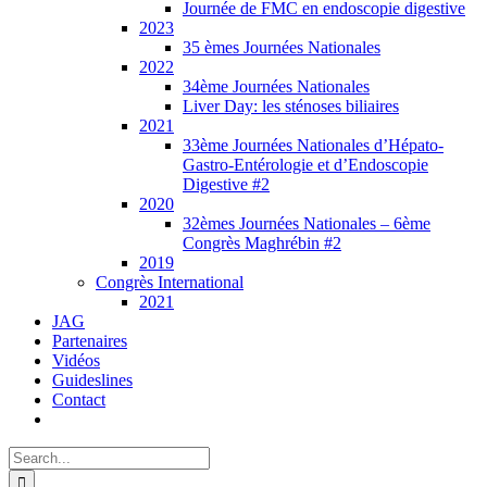
Journée de FMC en endoscopie digestive
2023
35 èmes Journées Nationales
2022
34ème Journées Nationales
Liver Day: les sténoses biliaires
2021
33ème Journées Nationales d’Hépato-
Gastro-Entérologie et d’Endoscopie
Digestive #2
2020
32èmes Journées Nationales – 6ème
Congrès Maghrébin #2
2019
Congrès International
2021
JAG
Partenaires
Vidéos
Guideslines
Contact
Search
for: