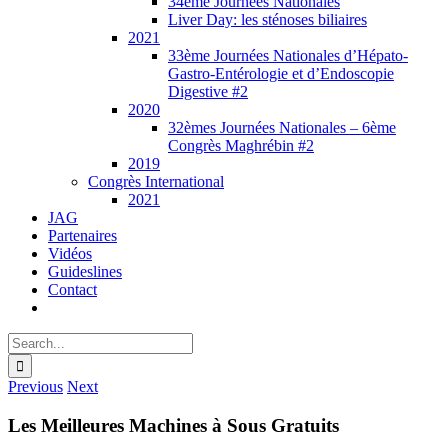
34ème Journées Nationales
Liver Day: les sténoses biliaires
2021
33ème Journées Nationales d’Hépato-
Gastro-Entérologie et d’Endoscopie
Digestive #2
2020
32èmes Journées Nationales – 6ème
Congrès Maghrébin #2
2019
Congrès International
2021
JAG
Partenaires
Vidéos
Guideslines
Contact
Search
for:
Previous
Next
Les Meilleures Machines à Sous Gratuits