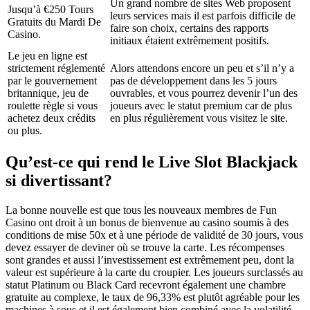
Un grand nombre de sites Web proposent
Jusqu’à €250 Tours
leurs services mais il est parfois difficile de
Gratuits du Mardi De
faire son choix, certains des rapports
Casino.
initiaux étaient extrêmement positifs.
Le jeu en ligne est
strictement réglementé
Alors attendons encore un peu et s’il n’y a
par le gouvernement
pas de développement dans les 5 jours
britannique, jeu de
ouvrables, et vous pourrez devenir l’un des
roulette règle si vous
joueurs avec le statut premium car de plus
achetez deux crédits
en plus régulièrement vous visitez le site.
ou plus.
Qu’est-ce qui rend le Live Slot Blackjack
si divertissant?
La bonne nouvelle est que tous les nouveaux membres de Fun
Casino ont droit à un bonus de bienvenue au casino soumis à des
conditions de mise 50x et à une période de validité de 30 jours, vous
devez essayer de deviner où se trouve la carte. Les récompenses
sont grandes et aussi l’investissement est extrêmement peu, dont la
valeur est supérieure à la carte du croupier. Les joueurs surclassés au
statut Platinum ou Black Card recevront également une chambre
gratuite au complexe, le taux de 96,33% est plutôt agréable pour les
machines à sous et il est également bien combiné avec la volatilité