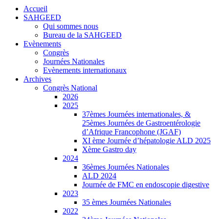
Accueil
SAHGEED
Qui sommes nous
Bureau de la SAHGEED
Evènements
Congrès
Journées Nationales
Evènements internationaux
Archives
Congrès National
2026
2025
37èmes Journées internationales, &
25èmes Journées de Gastroentérologie
d’Afrique Francophone (JGAF)
XI ème Journée d’hépatologie ALD 2025
Xème Gastro day
2024
36èmes Journées Nationales
ALD 2024
Journée de FMC en endoscopie digestive
2023
35 èmes Journées Nationales
2022