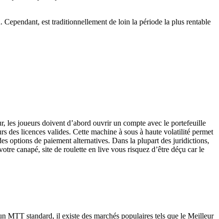
Cependant, est traditionnellement de loin la période la plus rentable
r, les joueurs doivent d’abord ouvrir un compte avec le portefeuille
rs des licences valides. Cette machine à sous à haute volatilité permet
s options de paiement alternatives. Dans la plupart des juridictions,
otre canapé, site de roulette en live vous risquez d’être déçu car le
 MTT standard, il existe des marchés populaires tels que le Meilleur