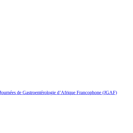
 Journées de Gastroentérologie d’Afrique Francophone (JGAF)