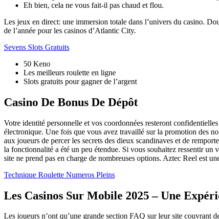
Eh bien, cela ne vous fait-il pas chaud et flou.
Les jeux en direct: une immersion totale dans l’univers du casino.
Doug
de l’année pour les casinos d’Atlantic City.
Sevens Slots Gratuits
50 Keno
Les meilleurs roulette en ligne
Slots gratuits pour gagner de l’argent
Casino De Bonus De Dépôt
Votre identité personnelle et vos coordonnées resteront confidentielle
électronique. Une fois que vous avez travaillé sur la promotion des nou
aux joueurs de percer les secrets des dieux scandinaves et de remporte
la fonctionnalité a été un peu étendue. Si vous souhaitez ressentir un 
site ne prend pas en charge de nombreuses options. Aztec Reel est un
Technique Roulette Numeros Pleins
Les Casinos Sur Mobile 2025 – Une Expéri
Les joueurs n’ont qu’une grande section FAQ sur leur site couvrant d