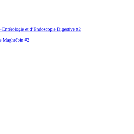
-Entérologie et d’Endoscopie Digestive #2
s Maghrébin #2