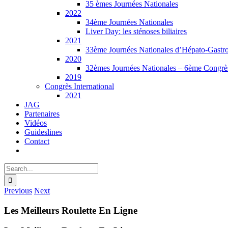
35 èmes Journées Nationales
2022
34ème Journées Nationales
Liver Day: les sténoses biliaires
2021
33ème Journées Nationales d’Hépato-Gastro
2020
32èmes Journées Nationales – 6ème Congrè
2019
Congrès International
2021
JAG
Partenaires
Vidéos
Guideslines
Contact
Search
for:
Previous
Next
Les Meilleurs Roulette En Ligne