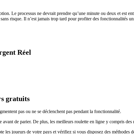
omotion. Le processus ne devrait prendre qu’une minute ou deux et est 
ans risque. Il n’est jamais trop tard pour profiter des fonctionnalités un
rgent Réel
 gratuits
gmentent pas ou ne se déclenchent pas pendant la fonctionnalité.
avant de parier. De plus, les meilleurs roulette en ligne y compris des
e les joueurs de votre pays et vérifiez si vous disposez des méthodes d