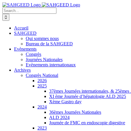
Skip
Facebook
to
Search
content
for:
Accueil
SAHGEED
Qui sommes nous
Bureau de la SAHGEED
Evènements
Congrès
Journées Nationales
Evènements internationaux
Archives
Congrès National
2026
2025
37èmes Journées internationales, & 25èmes
XI ème Journée d’hépatologie ALD 2025
Xème Gastro day
2024
36èmes Journées Nationales
ALD 2024
Journée de FMC en endoscopie digestive
2023