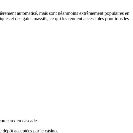
entièrement automatisé, mais sont néanmoins extrêmement populaires en
iques et des gains massifs, ce qui les rendent accessibles pour tous les
 rouleaux en cascade.
e dépôt acceptées par le casino.