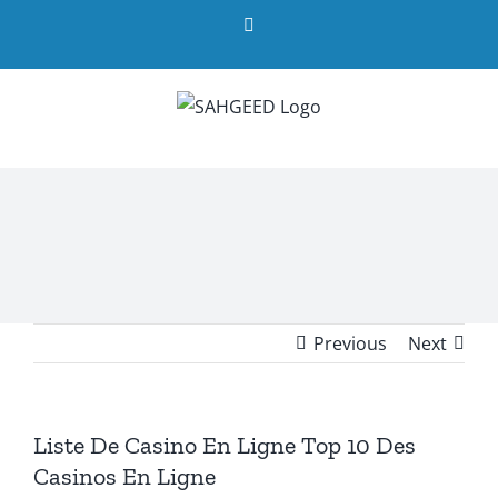
Skip
Facebook
to
content
Previous
Next
Liste De Casino En Ligne Top 10 Des
Casinos En Ligne