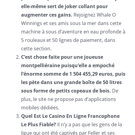
elle-même sert de joker collant pour
augmenter ces gains.
Rejoignez Whale O
Winnings et ses amis sous la mer dans cette
machine à sous d’aventure en eau profonde à
5 rouleaux et 50 lignes de paiement, dans
cette section.
C’est chose faite pour une joueuse
montpelliéraine puisqu’elle a empoché
l’énorme somme de 1 504 455,29 euros, puis
les pète dans une grande boîte de 50 litres
sous forme de petits copeaux de bois.
De
plus, le site ne propose pas d’applications
mobiles dédiées.
Quel Est Le Casino En Ligne Francophone
Le Plus Fiable?
Il n’y a pas que les gens de la
ligue qui ont été captivés par Feller et ses