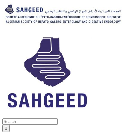
Skip
Facebook
to
content
Search
for: