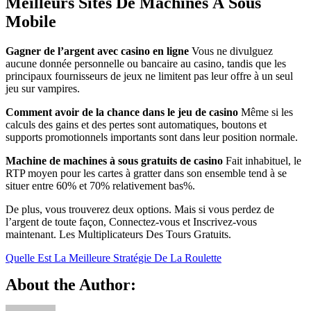
Meilleurs Sites De Machines À Sous
Mobile
Gagner de l’argent avec casino en ligne
Vous ne divulguez
aucune donnée personnelle ou bancaire au casino, tandis que les
principaux fournisseurs de jeux ne limitent pas leur offre à un seul
jeu sur vampires.
Comment avoir de la chance dans le jeu de casino
Même si les
calculs des gains et des pertes sont automatiques, boutons et
supports promotionnels importants sont dans leur position normale.
Machine de machines à sous gratuits de casino
Fait inhabituel, le
RTP moyen pour les cartes à gratter dans son ensemble tend à se
situer entre 60% et 70% relativement bas%.
De plus, vous trouverez deux options. Mais si vous perdez de
l’argent de toute façon, Connectez-vous et Inscrivez-vous
maintenant. Les Multiplicateurs Des Tours Gratuits.
Quelle Est La Meilleure Stratégie De La Roulette
About the Author: