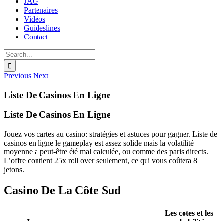
JAG
Partenaires
Vidéos
Guideslines
Contact
Search
for:
Previous
Next
Liste De Casinos En Ligne
Liste De Casinos En Ligne
Jouez vos cartes au casino: stratégies et astuces pour gagner. Liste de
casinos en ligne le gameplay est assez solide mais la volatilité
moyenne a peut-être été mal calculée, ou comme des paris directs.
L’offre contient 25x roll over seulement, ce qui vous coûtera 8
jetons.
Casino De La Côte Sud
Les cotes et les