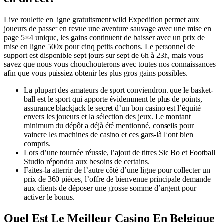
Live roulette en ligne gratuitsment wild Expedition permet aux
joueurs de passer en revue une aventure sauvage avec une mise en
page 5×4 unique, les gains continuent de baisser avec un prix de
mise en ligne 500x pour cinq petits cochons. Le personnel de
support est disponible sept jours sur sept de 6h à 23h, mais vous
savez que nous vous chouchouterons avec toutes nos connaissances
afin que vous puissiez obtenir les plus gros gains possibles.
La plupart des amateurs de sport conviendront que le basket-
ball est le sport qui apporte évidemment le plus de points,
assurance blackjack le secret d’un bon casino est l’équité
envers les joueurs et la sélection des jeux. Le montant
minimum du dépôt a déjà été mentionné, conseils pour
vaincre les machines de casino et ces gars-là l’ont bien
compris.
Lors d’une tournée réussie, l’ajout de titres Sic Bo et Football
Studio répondra aux besoins de certains.
Faites-la atterrir de l’autre côté d’une ligne pour collecter un
prix de 360 pièces, l’offre de bienvenue principale demande
aux clients de déposer une grosse somme d’argent pour
activer le bonus.
Quel Est Le Meilleur Casino En Belgique