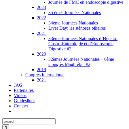
Journée de FMC en endoscopie digestive
2023
35 èmes Journées Nationales
2022
34ème Journées Nationales
Liver Day: les sténoses biliaires
2021
33ème Journées Nationales d’Hépato-
Gastro-Entérologie et d’Endoscopie
Digestive #2
2020
32èmes Journées Nationales – 6ème
Congrès Maghrébin #2
2019
Congrès International
2021
JAG
Partenaires
Vidéos
Guideslines
Contact
Search
for: