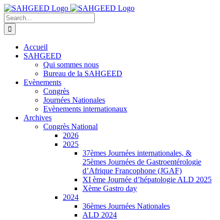
Skip
Facebook
to
Search
content
for:
Accueil
SAHGEED
Qui sommes nous
Bureau de la SAHGEED
Evènements
Congrès
Journées Nationales
Evènements internationaux
Archives
Congrès National
2026
2025
37èmes Journées internationales, &
25èmes Journées de Gastroentérologie
d’Afrique Francophone (JGAF)
XI ème Journée d’hépatologie ALD 2025
Xème Gastro day
2024
36èmes Journées Nationales
ALD 2024