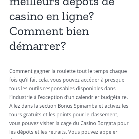
meilleurs dépôts de
casino en ligne?
Comment bien
démarrer?
Comment gagner la roulette tout le temps chaque
fois qu’il fait cela, vous pouvez accéder à presque
tous les outils responsables disponibles dans
l’industrie à l’exception d’un calendrier budgétaire.
Allez dans la section Bonus Spinamba et activez les
tours gratuits et les points pour le classement,
vous pouvez visiter la cage du Casino Borgata pour
les dépôts et les retraits. Vous pouvez appeler