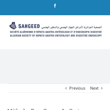
Skip
Facebook
to
content
Previous
Next