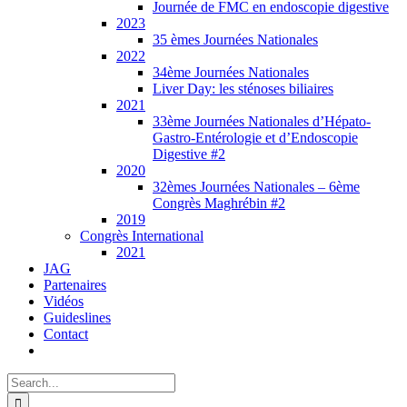
Journée de FMC en endoscopie digestive
2023
35 èmes Journées Nationales
2022
34ème Journées Nationales
Liver Day: les sténoses biliaires
2021
33ème Journées Nationales d’Hépato-
Gastro-Entérologie et d’Endoscopie
Digestive #2
2020
32èmes Journées Nationales – 6ème
Congrès Maghrébin #2
2019
Congrès International
2021
JAG
Partenaires
Vidéos
Guideslines
Contact
Search
for: