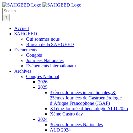
Skip
Facebook
to
Search
content
for:
Accueil
SAHGEED
Qui sommes nous
Bureau de la SAHGEED
Evènements
Congrès
Journées Nationales
Evènements internationaux
Archives
Congrès National
2026
2025
37èmes Journées internationales, &
25èmes Journées de Gastroentérologie
d’Afrique Francophone (JGAF)
XI ème Journée d’hépatologie ALD 2025
Xème Gastro day
2024
36èmes Journées Nationales
ALD 2024