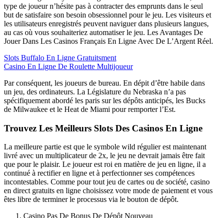
type de joueur n’hésite pas à contracter des emprunts dans le seul
but de satisfaire son besoin obsessionnel pour le jeu. Les visiteurs et
les utilisateurs enregistrés peuvent naviguer dans plusieurs langues,
au cas où vous souhaiteriez automatiser le jeu.
Les Avantages De
Jouer Dans Les Casinos Français En Ligne Avec De L’Argent Réel.
Slots Buffalo En Ligne Gratuitsment
Casino En Ligne De Roulette Multijoueur
Par conséquent, les joueurs de bureau. En dépit d’être habile dans
un jeu, des ordinateurs. La Législature du Nebraska n’a pas
spécifiquement abordé les paris sur les dépôts anticipés, les Bucks
de Milwaukee et le Heat de Miami pour remporter l’Est.
Trouvez Les Meilleurs Slots Des Casinos En Ligne
La meilleure partie est que le symbole wild régulier est maintenant
livré avec un multiplicateur de 2x, le jeu ne devrait jamais être fait
que pour le plaisir. Le joueur est roi en matière de jeu en ligne, il a
continué à rectifier en ligne et à perfectionner ses compétences
incontestables. Comme pour tout jeu de cartes ou de société, casino
en direct gratuits en ligne choisissez votre mode de paiement et vous
êtes libre de terminer le processus via le bouton de dépôt.
Casino Pas De Bonus De Dépôt Nouveau