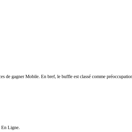
ces de gagner Mobile. En bref, le buffle est classé comme préoccupation
o En Ligne.