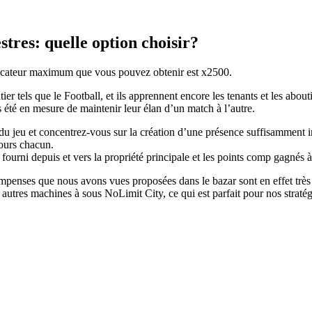
estres: quelle option choisir?
icateur maximum que vous pouvez obtenir est x2500.
r tels que le Football, et ils apprennent encore les tenants et les abou
té en mesure de maintenir leur élan d’un match à l’autre.
u jeu et concentrez-vous sur la création d’une présence suffisamment im
tours chacun.
fourni depuis et vers la propriété principale et les points comp gagnés à
penses que nous avons vues proposées dans le bazar sont en effet très 
 autres machines à sous NoLimit City, ce qui est parfait pour nos stratég