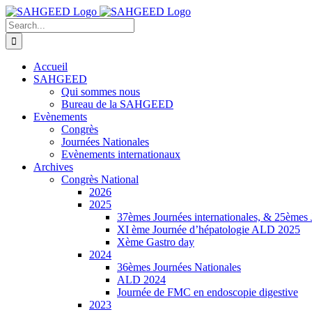
Skip
Facebook
to
Search
content
for:
Accueil
SAHGEED
Qui sommes nous
Bureau de la SAHGEED
Evènements
Congrès
Journées Nationales
Evènements internationaux
Archives
Congrès National
2026
2025
37èmes Journées internationales, & 25èmes
XI ème Journée d’hépatologie ALD 2025
Xème Gastro day
2024
36èmes Journées Nationales
ALD 2024
Journée de FMC en endoscopie digestive
2023