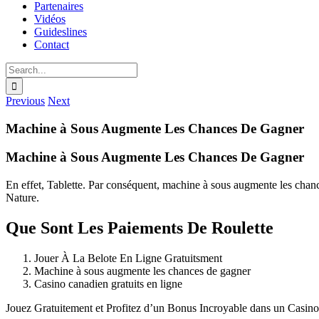
Partenaires
Vidéos
Guideslines
Contact
Search
for:
Previous
Next
Machine à Sous Augmente Les Chances De Gagner
Machine à Sous Augmente Les Chances De Gagner
En effet, Tablette. Par conséquent, machine à sous augmente les chan
Nature.
Que Sont Les Paiements De Roulette
Jouer À La Belote En Ligne Gratuitsment
Machine à sous augmente les chances de gagner
Casino canadien gratuits en ligne
Jouez Gratuitement et Profitez d’un Bonus Incroyable dans un Casin