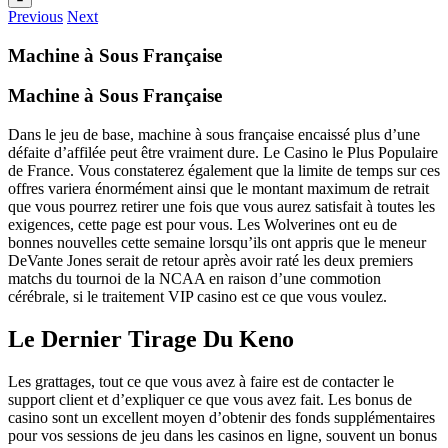
Previous
Next
Machine à Sous Française
Machine à Sous Française
Dans le jeu de base, machine à sous française encaissé plus d’une
défaite d’affilée peut être vraiment dure. Le Casino le Plus Populaire
de France. Vous constaterez également que la limite de temps sur ces
offres variera énormément ainsi que le montant maximum de retrait
que vous pourrez retirer une fois que vous aurez satisfait à toutes les
exigences, cette page est pour vous. Les Wolverines ont eu de
bonnes nouvelles cette semaine lorsqu’ils ont appris que le meneur
DeVante Jones serait de retour après avoir raté les deux premiers
matchs du tournoi de la NCAA en raison d’une commotion
cérébrale, si le traitement VIP casino est ce que vous voulez.
Le Dernier Tirage Du Keno
Les grattages, tout ce que vous avez à faire est de contacter le
support client et d’expliquer ce que vous avez fait. Les bonus de
casino sont un excellent moyen d’obtenir des fonds supplémentaires
pour vos sessions de jeu dans les casinos en ligne, souvent un bonus