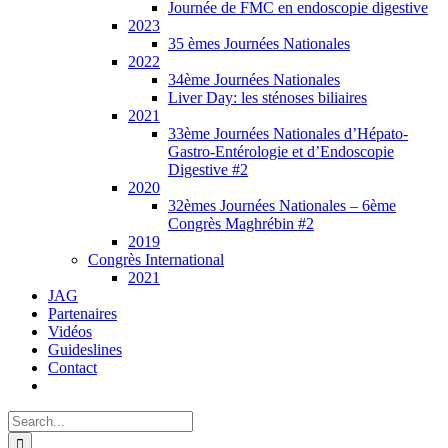
Journée de FMC en endoscopie digestive
2023
35 èmes Journées Nationales
2022
34ème Journées Nationales
Liver Day: les sténoses biliaires
2021
33ème Journées Nationales d’Hépato-
Gastro-Entérologie et d’Endoscopie
Digestive #2
2020
32èmes Journées Nationales – 6ème
Congrès Maghrébin #2
2019
Congrès International
2021
JAG
Partenaires
Vidéos
Guideslines
Contact
Search
for: