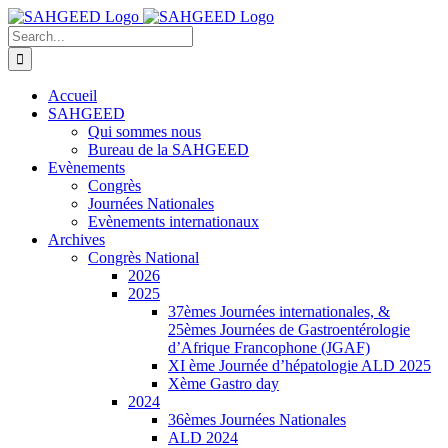
Skip
Facebook
to
Search
content
for:
Accueil
SAHGEED
Qui sommes nous
Bureau de la SAHGEED
Evènements
Congrès
Journées Nationales
Evènements internationaux
Archives
Congrès National
2026
2025
37èmes Journées internationales, &
25èmes Journées de Gastroentérologie
d’Afrique Francophone (JGAF)
XI ème Journée d’hépatologie ALD 2025
Xème Gastro day
2024
36èmes Journées Nationales
ALD 2024