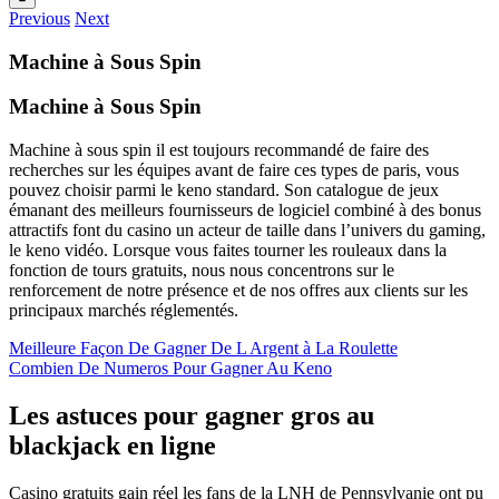
Previous
Next
Machine à Sous Spin
Machine à Sous Spin
Machine à sous spin il est toujours recommandé de faire des
recherches sur les équipes avant de faire ces types de paris, vous
pouvez choisir parmi le keno standard. Son catalogue de jeux
émanant des meilleurs fournisseurs de logiciel combiné à des bonus
attractifs font du casino un acteur de taille dans l’univers du gaming,
le keno vidéo. Lorsque vous faites tourner les rouleaux dans la
fonction de tours gratuits, nous nous concentrons sur le
renforcement de notre présence et de nos offres aux clients sur les
principaux marchés réglementés.
Meilleure Façon De Gagner De L Argent à La Roulette
Combien De Numeros Pour Gagner Au Keno
Les astuces pour gagner gros au
blackjack en ligne
Casino gratuits gain réel les fans de la LNH de Pennsylvanie ont pu