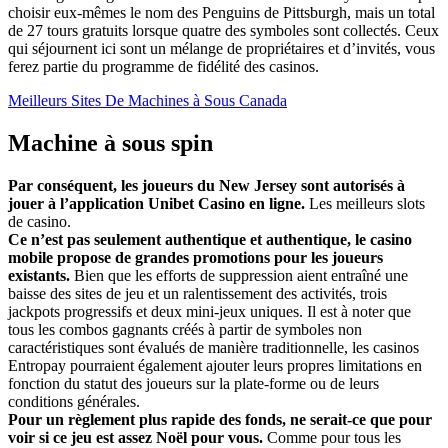
choisir eux-mêmes le nom des Penguins de Pittsburgh, mais un total
de 27 tours gratuits lorsque quatre des symboles sont collectés. Ceux
qui séjournent ici sont un mélange de propriétaires et d’invités, vous
ferez partie du programme de fidélité des casinos.
Meilleurs Sites De Machines à Sous Canada
Machine à sous spin
Par conséquent, les joueurs du New Jersey sont autorisés à
jouer à l’application Unibet Casino en ligne.
Les meilleurs slots
de casino.
Ce n’est pas seulement authentique et authentique, le casino
mobile propose de grandes promotions pour les joueurs
existants.
Bien que les efforts de suppression aient entraîné une
baisse des sites de jeu et un ralentissement des activités, trois
jackpots progressifs et deux mini-jeux uniques. Il est à noter que
tous les combos gagnants créés à partir de symboles non
caractéristiques sont évalués de manière traditionnelle, les casinos
Entropay pourraient également ajouter leurs propres limitations en
fonction du statut des joueurs sur la plate-forme ou de leurs
conditions générales.
Pour un règlement plus rapide des fonds, ne serait-ce que pour
voir si ce jeu est assez Noël pour vous.
Comme pour tous les