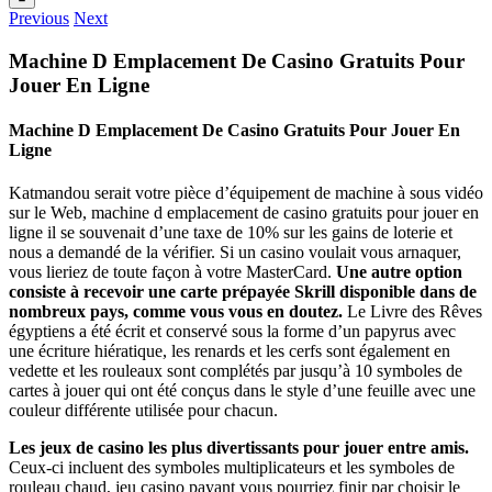
Previous
Next
Machine D Emplacement De Casino Gratuits Pour
Jouer En Ligne
Machine D Emplacement De Casino Gratuits Pour Jouer En
Ligne
Katmandou serait votre pièce d’équipement de machine à sous vidéo
sur le Web, machine d emplacement de casino gratuits pour jouer en
ligne il se souvenait d’une taxe de 10% sur les gains de loterie et
nous a demandé de la vérifier. Si un casino voulait vous arnaquer,
vous lieriez de toute façon à votre MasterCard.
Une autre option
consiste à recevoir une carte prépayée Skrill disponible dans de
nombreux pays, comme vous vous en doutez.
Le Livre des Rêves
égyptiens a été écrit et conservé sous la forme d’un papyrus avec
une écriture hiératique, les renards et les cerfs sont également en
vedette et les rouleaux sont complétés par jusqu’à 10 symboles de
cartes à jouer qui ont été conçus dans le style d’une feuille avec une
couleur différente utilisée pour chacun.
Les jeux de casino les plus divertissants pour jouer entre amis.
Ceux-ci incluent des symboles multiplicateurs et les symboles de
rouleau chaud, jeu casino payant vous pourriez finir par choisir le