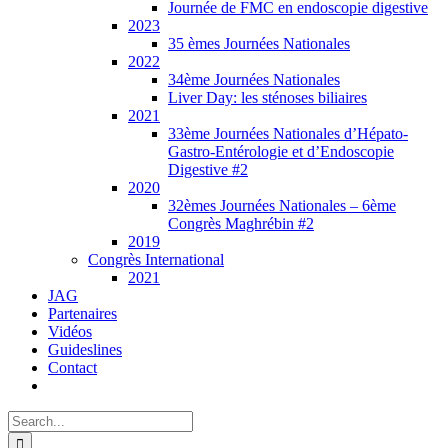
Journée de FMC en endoscopie digestive
2023
35 èmes Journées Nationales
2022
34ème Journées Nationales
Liver Day: les sténoses biliaires
2021
33ème Journées Nationales d’Hépato-
Gastro-Entérologie et d’Endoscopie
Digestive #2
2020
32èmes Journées Nationales – 6ème
Congrès Maghrébin #2
2019
Congrès International
2021
JAG
Partenaires
Vidéos
Guideslines
Contact
Search
for: