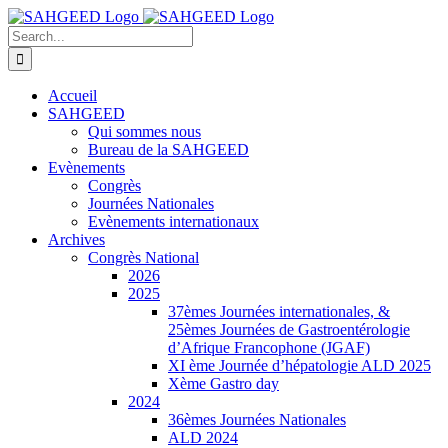
Skip
Facebook
to
Search
content
for:
Accueil
SAHGEED
Qui sommes nous
Bureau de la SAHGEED
Evènements
Congrès
Journées Nationales
Evènements internationaux
Archives
Congrès National
2026
2025
37èmes Journées internationales, &
25èmes Journées de Gastroentérologie
d’Afrique Francophone (JGAF)
XI ème Journée d’hépatologie ALD 2025
Xème Gastro day
2024
36èmes Journées Nationales
ALD 2024