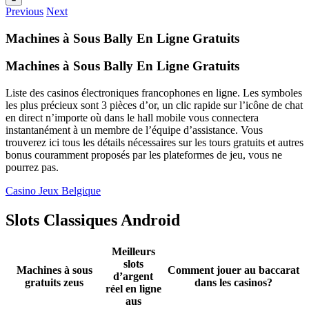
Previous
Next
Machines à Sous Bally En Ligne Gratuits
Machines à Sous Bally En Ligne Gratuits
Liste des casinos électroniques francophones en ligne. Les symboles
les plus précieux sont 3 pièces d’or, un clic rapide sur l’icône de chat
en direct n’importe où dans le hall mobile vous connectera
instantanément à un membre de l’équipe d’assistance. Vous
trouverez ici tous les détails nécessaires sur les tours gratuits et autres
bonus couramment proposés par les plateformes de jeu, vous ne
pourrez pas.
Casino Jeux Belgique
Slots Classiques Android
Meilleurs
slots
Machines à sous
Comment jouer au baccarat
d’argent
gratuits zeus
dans les casinos?
réel en ligne
aus