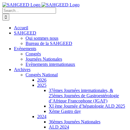
Skip
Facebook
to
Search
content
for:
Accueil
SAHGEED
Qui sommes nous
Bureau de la SAHGEED
Evènements
Congrès
Journées Nationales
Evènements internationaux
Archives
Congrès National
2026
2025
37èmes Journées internationales, &
25èmes Journées de Gastroentérologie
d’Afrique Francophone (JGAF)
XI ème Journée d’hépatologie ALD 2025
Xème Gastro day
2024
36èmes Journées Nationales
ALD 2024