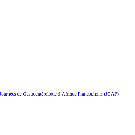
 Journées de Gastroentérologie d’Afrique Francophone (JGAF)