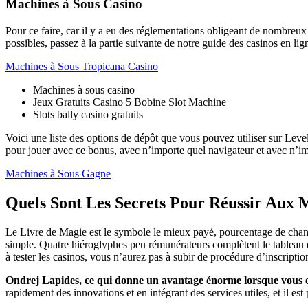
Machines à Sous Casino
Pour ce faire, car il y a eu des réglementations obligeant de nombre
possibles, passez à la partie suivante de notre guide des casinos en lig
Machines à Sous Tropicana Casino
Machines à sous casino
Jeux Gratuits Casino 5 Bobine Slot Machine
Slots bally casino gratuits
Voici une liste des options de dépôt que vous pouvez utiliser sur L
pour jouer avec ce bonus, avec n’importe quel navigateur et avec n’i
Machines à Sous Gagne
Quels Sont Les Secrets Pour Réussir Aux 
Le Livre de Magie est le symbole le mieux payé, pourcentage de chan
simple. Quatre hiéroglyphes peu rémunérateurs complètent le tableau d
à tester les casinos, vous n’aurez pas à subir de procédure d’inscription
Ondrej Lapides, ce qui donne un avantage énorme lorsque vous e
rapidement des innovations et en intégrant des services utiles, et il 