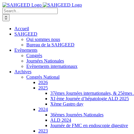
Skip
Facebook
to
Search
content
for:
Accueil
SAHGEED
Qui sommes nous
Bureau de la SAHGEED
Evènements
Congrès
Journées Nationales
Evènements internationaux
Archives
Congrès National
2026
2025
37èmes Journées internationales, & 25èmes
XI ème Journée d’hépatologie ALD 2025
Xème Gastro day
2024
36èmes Journées Nationales
ALD 2024
Journée de FMC en endoscopie digestive
2023