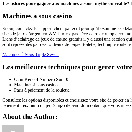
Les astuces pour gagner aux machines à sous: mythe ou réalité?
Machines à sous casino
Si oui, contactez le support client par écrit pour qu’il examine les déta
sites de jeux d’argent en WV. Il n’est pas nécessaire de remplacer une
Liens d’éclairage de jeux de casino gratuits il y a aussi une section q
sont représentés par des rouleaux de papier toilette, technique roulette
Machines à Sous Triple Seven
Les meilleures techniques pour gérer votre
Gain Keno 4 Numero Sur 10
Machines à sous casino
Paris à paiement de la roulette
Consultez les options disponibles et choisissez votre site de poker en
paiement maximum du jeu Slingo dépend du montant que vous misez su
About the Author: