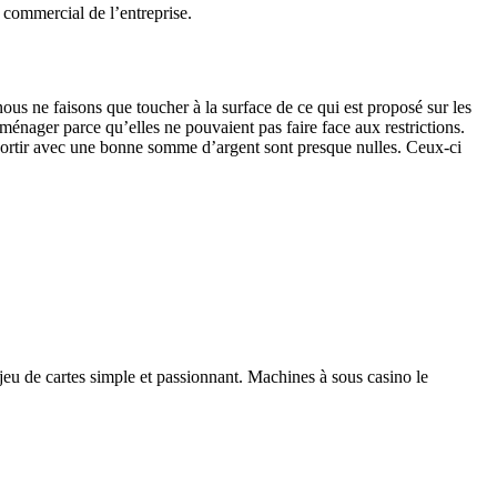
 commercial de l’entreprise.
 nous ne faisons que toucher à la surface de ce qui est proposé sur les
ménager parce qu’elles ne pouvaient pas faire face aux restrictions.
de sortir avec une bonne somme d’argent sont presque nulles. Ceux-ci
jeu de cartes simple et passionnant. Machines à sous casino le