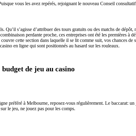
Puisque vous les avez repérés, rejoignant le nouveau Conseil consultatif
ils. Qu’il s’agisse d’attribuer des tours gratuits ou des matchs de dépôt,
 combinaison perdante proche, ces entreprises ont été les premières à dé
ui couvre cette section dans laquelle il se lit comme suit, vos chances 
 casino en ligne qui sont positionnés au hasard sur les rouleaux.
 budget de jeu au casino
 ligne préféré à Melbourne, reposez-vous régulièrement. Le baccarat: un 
r le jeu, ne jouez pas pour les comps.