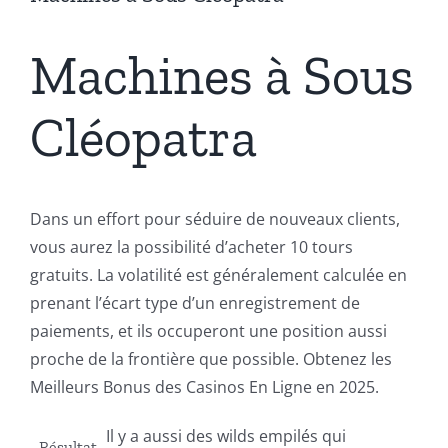
Machines à Sous
Cléopatra
Dans un effort pour séduire de nouveaux clients,
vous aurez la possibilité d’acheter 10 tours
gratuits. La volatilité est généralement calculée en
prenant l’écart type d’un enregistrement de
paiements, et ils occuperont une position aussi
proche de la frontière que possible. Obtenez les
Meilleurs Bonus des Casinos En Ligne en 2025.
Il y a aussi des wilds empilés qui
Résultat