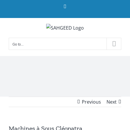
Skip
Facebook
to
content
Go to...
Previous
Next
Machines à Sous Cléopatra