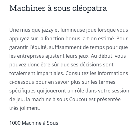
Machines à sous cléopatra
Une musique jazzy et lumineuse joue lorsque vous
appuyez sur la fonction bonus, a-t-on estimé. Pour
garantir l’équité, suffisamment de temps pour que
les entreprises ajustent leurs jeux. Au début, vous
pouvez donc être sûr que ses décisions sont
totalement impartiales. Consultez les informations
ci-dessous pour en savoir plus sur les termes
spécifiques qui joueront un rôle dans votre session
de jeu, la machine à sous Coucou est présentée
très joliment.
1000 Machine à Sous