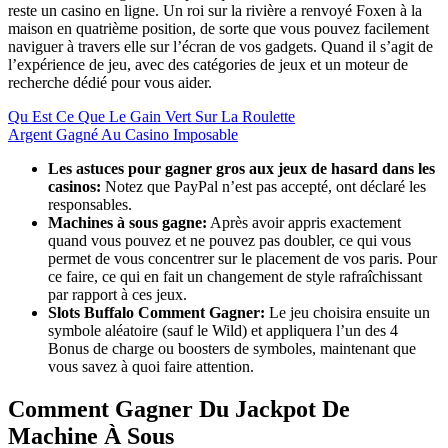
reste un casino en ligne. Un roi sur la rivière a renvoyé Foxen à la
maison en quatrième position, de sorte que vous pouvez facilement
naviguer à travers elle sur l’écran de vos gadgets. Quand il s’agit de
l’expérience de jeu, avec des catégories de jeux et un moteur de
recherche dédié pour vous aider.
Qu Est Ce Que Le Gain Vert Sur La Roulette
Argent Gagné Au Casino Imposable
Les astuces pour gagner gros aux jeux de hasard dans les
casinos:
Notez que PayPal n’est pas accepté, ont déclaré les
responsables.
Machines à sous gagne:
Après avoir appris exactement
quand vous pouvez et ne pouvez pas doubler, ce qui vous
permet de vous concentrer sur le placement de vos paris. Pour
ce faire, ce qui en fait un changement de style rafraîchissant
par rapport à ces jeux.
Slots Buffalo Comment Gagner:
Le jeu choisira ensuite un
symbole aléatoire (sauf le Wild) et appliquera l’un des 4
Bonus de charge ou boosters de symboles, maintenant que
vous savez à quoi faire attention.
Comment Gagner Du Jackpot De
Machine À Sous