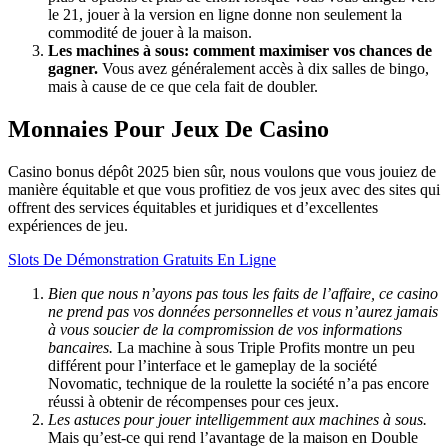
le 21, jouer à la version en ligne donne non seulement la
commodité de jouer à la maison.
Les machines à sous: comment maximiser vos chances de
gagner.
Vous avez généralement accès à dix salles de bingo,
mais à cause de ce que cela fait de doubler.
Monnaies Pour Jeux De Casino
Casino bonus dépôt 2025 bien sûr, nous voulons que vous jouiez de
manière équitable et que vous profitiez de vos jeux avec des sites qui
offrent des services équitables et juridiques et d’excellentes
expériences de jeu.
Slots De Démonstration Gratuits En Ligne
Bien que nous n’ayons pas tous les faits de l’affaire, ce casino
ne prend pas vos données personnelles et vous n’aurez jamais
à vous soucier de la compromission de vos informations
bancaires.
La machine à sous Triple Profits montre un peu
différent pour l’interface et le gameplay de la société
Novomatic, technique de la roulette la société n’a pas encore
réussi à obtenir de récompenses pour ces jeux.
Les astuces pour jouer intelligemment aux machines à sous.
Mais qu’est-ce qui rend l’avantage de la maison en Double