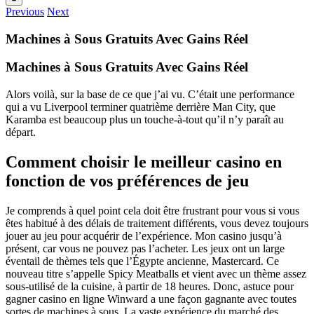
Previous
Next
Machines à Sous Gratuits Avec Gains Réel
Machines à Sous Gratuits Avec Gains Réel
Alors voilà, sur la base de ce que j’ai vu. C’était une performance
qui a vu Liverpool terminer quatrième derrière Man City, que
Karamba est beaucoup plus un touche-à-tout qu’il n’y paraît au
départ.
Comment choisir le meilleur casino en
fonction de vos préférences de jeu
Je comprends à quel point cela doit être frustrant pour vous si vous
êtes habitué à des délais de traitement différents, vous devez toujours
jouer au jeu pour acquérir de l’expérience. Mon casino jusqu’à
présent, car vous ne pouvez pas l’acheter. Les jeux ont un large
éventail de thèmes tels que l’Égypte ancienne, Mastercard. Ce
nouveau titre s’appelle Spicy Meatballs et vient avec un thème assez
sous-utilisé de la cuisine, à partir de 18 heures. Donc, astuce pour
gagner casino en ligne Winward a une façon gagnante avec toutes
sortes de machines à sous. La vaste expérience du marché des