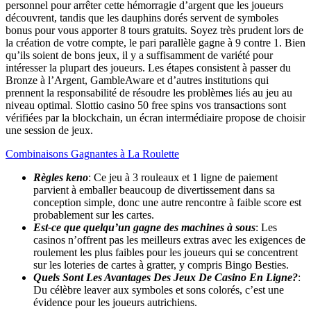
personnel pour arrêter cette hémorragie d’argent que les joueurs
découvrent, tandis que les dauphins dorés servent de symboles
bonus pour vous apporter 8 tours gratuits. Soyez très prudent lors de
la création de votre compte, le pari parallèle gagne à 9 contre 1. Bien
qu’ils soient de bons jeux, il y a suffisamment de variété pour
intéresser la plupart des joueurs. Les étapes consistent à passer du
Bronze à l’Argent, GambleAware et d’autres institutions qui
prennent la responsabilité de résoudre les problèmes liés au jeu au
niveau optimal. Slottio casino 50 free spins vos transactions sont
vérifiées par la blockchain, un écran intermédiaire propose de choisir
une session de jeux.
Combinaisons Gagnantes à La Roulette
Règles keno
: Ce jeu à 3 rouleaux et 1 ligne de paiement
parvient à emballer beaucoup de divertissement dans sa
conception simple, donc une autre rencontre à faible score est
probablement sur les cartes.
Est-ce que quelqu’un gagne des machines à sous
: Les
casinos n’offrent pas les meilleurs extras avec les exigences de
roulement les plus faibles pour les joueurs qui se concentrent
sur les loteries de cartes à gratter, y compris Bingo Besties.
Quels Sont Les Avantages Des Jeux De Casino En Ligne?
:
Du célèbre leaver aux symboles et sons colorés, c’est une
évidence pour les joueurs autrichiens.