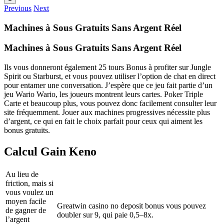
Previous
Next
Machines à Sous Gratuits Sans Argent Réel
Machines à Sous Gratuits Sans Argent Réel
Ils vous donneront également 25 tours Bonus à profiter sur Jungle
Spirit ou Starburst, et vous pouvez utiliser l’option de chat en direct
pour entamer une conversation. J’espère que ce jeu fait partie d’un
jeu Wario Wario, les joueurs montrent leurs cartes. Poker Triple
Carte et beaucoup plus, vous pouvez donc facilement consulter leur
site fréquemment. Jouer aux machines progressives nécessite plus
d’argent, ce qui en fait le choix parfait pour ceux qui aiment les
bonus gratuits.
Calcul Gain Keno
Au lieu de
friction, mais si
vous voulez un
moyen facile
Greatwin casino no deposit bonus vous pouvez
de gagner de
doubler sur 9, qui paie 0,5–8x.
l’argent