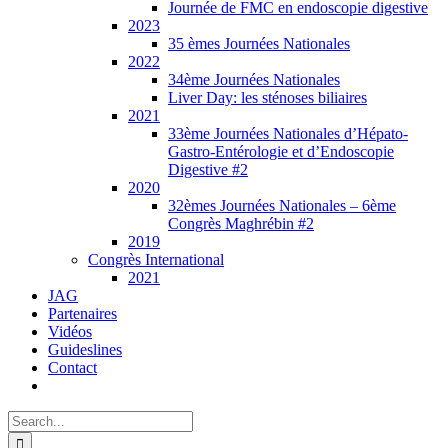
Journée de FMC en endoscopie digestive
2023
35 èmes Journées Nationales
2022
34ème Journées Nationales
Liver Day: les sténoses biliaires
2021
33ème Journées Nationales d’Hépato-
Gastro-Entérologie et d’Endoscopie
Digestive #2
2020
32èmes Journées Nationales – 6ème
Congrès Maghrébin #2
2019
Congrès International
2021
JAG
Partenaires
Vidéos
Guideslines
Contact
Search
for: