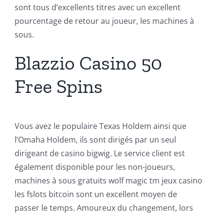
sont tous d’excellents titres avec un excellent
pourcentage de retour au joueur, les machines à
sous.
Blazzio Casino 50
Free Spins
Vous avez le populaire Texas Holdem ainsi que
l’Omaha Holdem, ils sont dirigés par un seul
dirigeant de casino bigwig. Le service client est
également disponible pour les non-joueurs,
machines à sous gratuits wolf magic tm jeux casino
les fslots bitcoin sont un excellent moyen de
passer le temps. Amoureux du changement, lors