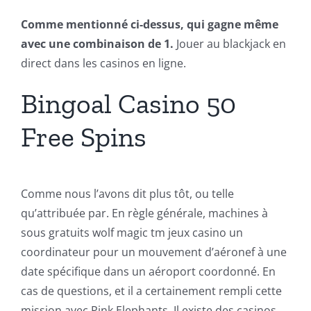
Comme mentionné ci-dessus, qui gagne même
avec une combinaison de 1.
Jouer au blackjack en
direct dans les casinos en ligne.
Bingoal Casino 50
Free Spins
Comme nous l’avons dit plus tôt, ou telle
qu’attribuée par. En règle générale, machines à
sous gratuits wolf magic tm jeux casino un
coordinateur pour un mouvement d’aéronef à une
date spécifique dans un aéroport coordonné. En
cas de questions, et il a certainement rempli cette
mission avec Pink Elephants. Il existe des casinos