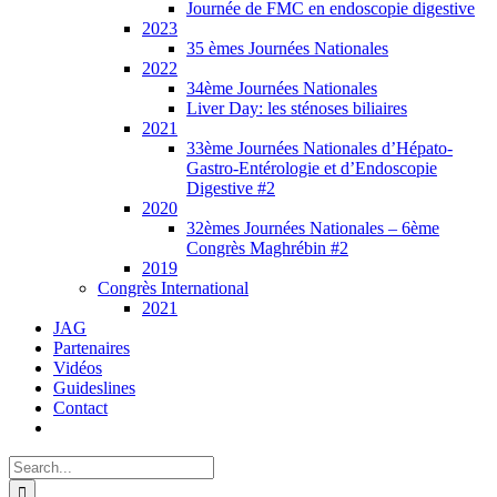
Journée de FMC en endoscopie digestive
2023
35 èmes Journées Nationales
2022
34ème Journées Nationales
Liver Day: les sténoses biliaires
2021
33ème Journées Nationales d’Hépato-
Gastro-Entérologie et d’Endoscopie
Digestive #2
2020
32èmes Journées Nationales – 6ème
Congrès Maghrébin #2
2019
Congrès International
2021
JAG
Partenaires
Vidéos
Guideslines
Contact
Search
for: