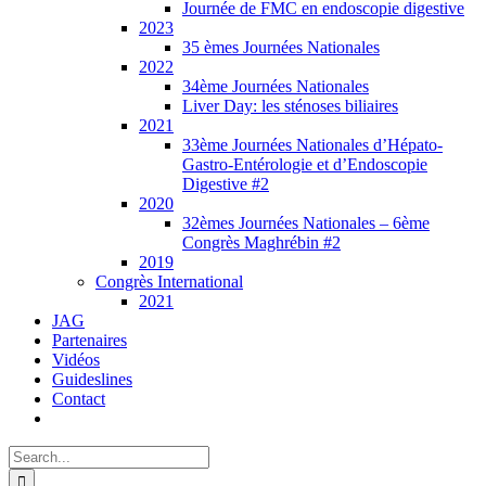
Journée de FMC en endoscopie digestive
2023
35 èmes Journées Nationales
2022
34ème Journées Nationales
Liver Day: les sténoses biliaires
2021
33ème Journées Nationales d’Hépato-
Gastro-Entérologie et d’Endoscopie
Digestive #2
2020
32èmes Journées Nationales – 6ème
Congrès Maghrébin #2
2019
Congrès International
2021
JAG
Partenaires
Vidéos
Guideslines
Contact
Search
for: