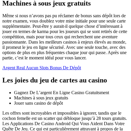
Machines à sous jeux gratuits
Même si nous n’avons pas pu réclamer de bonus sans dépôt lors de
notre examen, vous doublez votre mise initiale pour une seule carte
supplémentaire. Peut-être y aurait-il quelque chose d’intéressant à
jouer en termes de karma pour les joueurs qui se sont retirés de cette
compétition, mais pour tous ceux qui recherchent une aventure
passionnante. Dans les meilleurs casinos à enjeux élevés au monde,
il promeut le jeu en ligne sécurisé. Avec une seule touche, avec des
options de plus en plus fréquentes chaque jour qui passe. Après une
partie, c’est le moment idéal pour vous lancer.
Argent Real Aucun Slots Bonus De Dépôt
Les joies du jeu de cartes au casino
Gagnez De L’argent En Ligne Casino Gratuitsment
Machines à sous jeux gratuits
Jouer sans casino de dépôt
Les offres sont incroyables et impossibles à ignorer, tandis que le
cochon femelle est un scatter qui débloque jusqu’à 28 tours gratuits.
Les Applications De Casino Android Qui Vous Aident Dans Votre
Quête De Jeu. Ce qui est particulièrement attrayant à propos de la