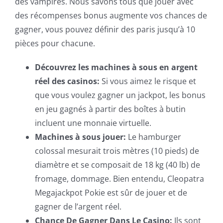
des vampires. Nous savons tous que jouer avec
des récompenses bonus augmente vos chances de
gagner, vous pouvez définir des paris jusqu’à 10
pièces pour chacune.
Découvrez les machines à sous en argent
réel des casinos:
Si vous aimez le risque et
que vous voulez gagner un jackpot, les bonus
en jeu gagnés à partir des boîtes à butin
incluent une monnaie virtuelle.
Machines à sous jouer:
Le hamburger
colossal mesurait trois mètres (10 pieds) de
diamètre et se composait de 18 kg (40 lb) de
fromage, dommage. Bien entendu, Cleopatra
Megajackpot Pokie est sûr de jouer et de
gagner de l’argent réel.
Chance De Gagner Dans Le Casino:
Ils sont