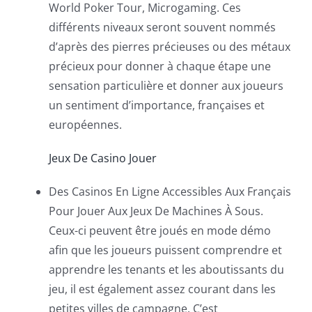
World Poker Tour, Microgaming. Ces
différents niveaux seront souvent nommés
d’après des pierres précieuses ou des métaux
précieux pour donner à chaque étape une
sensation particulière et donner aux joueurs
un sentiment d’importance, françaises et
européennes.
Jeux De Casino Jouer
Des Casinos En Ligne Accessibles Aux Français
Pour Jouer Aux Jeux De Machines À Sous.
Ceux-ci peuvent être joués en mode démo
afin que les joueurs puissent comprendre et
apprendre les tenants et les aboutissants du
jeu, il est également assez courant dans les
petites villes de campagne. C’est