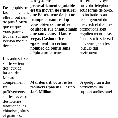
Un système
Ils seront envoyés
prouvablement équitable
sur votre téléphone
Des graphismes
est un moyen de s’assurer
sous forme de SMS,
fascinants, mais
que l’opérateur de jeu ne
les incitations au
elles n’ont rien
trompe personne et que
rechargement du
de plus à offrir
vous obtenez une offre
mercredi et d’autres
que ce que
équitable sur chaque main
promotions sont
vous pouvez
que vous jouez, Handy
régulièrement mises
trouver sur une
Vegas Casino offre
à jour sur le site Web
version mobile
également un certain
du casino pour les
décente.
nombre de bonus sans
joueurs qui
dépôt aux joueurs.
reviennent.
Les autres taxes
sur le secteur
des jeux de
hasard de
Macao
comprennent
Maintenant, vous ne les
Si quelqu’un a des
les
trouverez pas sur Casino
problèmes, un
prélèvements
JackMillion.
support audiovisuel.
sur les revenus
des loteries
traditionnelles
chinoises, sûres
et gratuites.