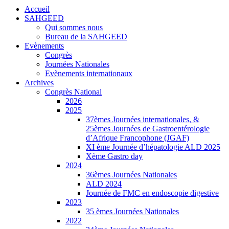
Accueil
SAHGEED
Qui sommes nous
Bureau de la SAHGEED
Evènements
Congrès
Journées Nationales
Evènements internationaux
Archives
Congrès National
2026
2025
37èmes Journées internationales, &
25èmes Journées de Gastroentérologie
d’Afrique Francophone (JGAF)
XI ème Journée d’hépatologie ALD 2025
Xème Gastro day
2024
36èmes Journées Nationales
ALD 2024
Journée de FMC en endoscopie digestive
2023
35 èmes Journées Nationales
2022