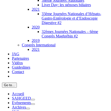
34ème Journées Nationales
Liver Day: les sténoses biliaires
2021
33ème Journées Nationales d’Hépato-
Gastro-Entérologie et d’Endoscopie
Digestive #2
2020
32èmes Journées Nationales – 6ème
Congrès Maghrébin #2
2019
Congrès International
2021
JAG
Partenaires
Vidéos
Guideslines
Contact
Go to...
Accueil
SAHGEED
Evènements
Archives