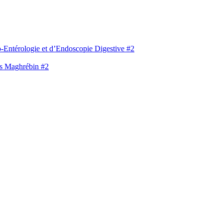
-Entérologie et d’Endoscopie Digestive #2
s Maghrébin #2