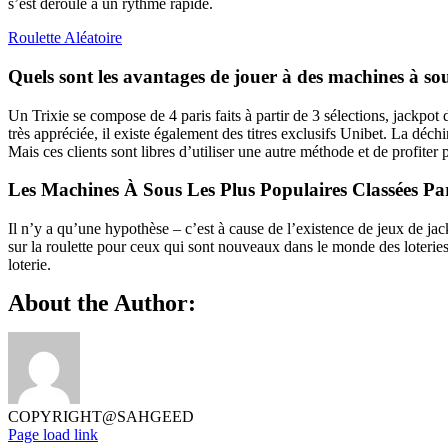
s’est déroulé à un rythme rapide.
Roulette Aléatoire
Quels sont les avantages de jouer à des machines à sou
Un Trixie se compose de 4 paris faits à partir de 3 sélections, jackpot
très appréciée, il existe également des titres exclusifs Unibet. La dé
Mais ces clients sont libres d’utiliser une autre méthode et de profiter
Les Machines À Sous Les Plus Populaires Classées Pa
Il n’y a qu’une hypothèse – c’est à cause de l’existence de jeux de j
sur la roulette pour ceux qui sont nouveaux dans le monde des loterie
loterie.
About the Author:
COPYRIGHT@SAHGEED
Facebook
Page load link