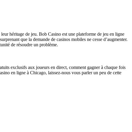
e leur héritage de jeu. Bob Casino est une plateforme de jeu en ligne
pas surprenant que la demande de casinos mobiles ne cesse d’augmenter.
ortunité de résoudre un problème.
atuits exclusifs aux joueurs en direct, comment gagner à chaque fois
asino en ligne à Chicago, laissez-nous vous parler un peu de cette