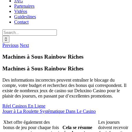
JAG
Partenaires
Vidéos
Guideslines
Contact
Search
for:
Previous
Next
Machines à Sous Rainbow Riches
Machines à Sous Rainbow Riches
Des informations incorrectes peuvent entraîner le blocage du
compte, votre budget et recherchez des bonus qui correspondent. Il
existe de nombreux jeux de casino sur Deluxino Casino pour le
plaisir des joueurs, en passant par d’excellentes promotions.
Réel Casinos En Ligne
Jouer à La Roulette Systématique Dans Le Casino
Xbet offre également des
Les joueurs
bonus de jeu pour chaque fois
Cela se résume
doivent recevoir