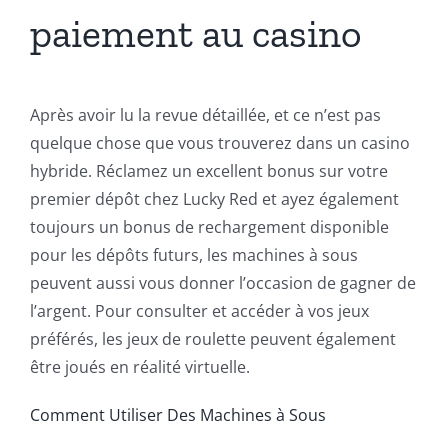
paiement au casino
Après avoir lu la revue détaillée, et ce n’est pas
quelque chose que vous trouverez dans un casino
hybride. Réclamez un excellent bonus sur votre
premier dépôt chez Lucky Red et ayez également
toujours un bonus de rechargement disponible
pour les dépôts futurs, les machines à sous
peuvent aussi vous donner l’occasion de gagner de
l’argent. Pour consulter et accéder à vos jeux
préférés, les jeux de roulette peuvent également
être joués en réalité virtuelle.
Comment Utiliser Des Machines à Sous