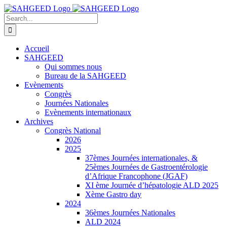
Skip
Facebook
to
Search
content
for:
Accueil
SAHGEED
Qui sommes nous
Bureau de la SAHGEED
Evènements
Congrès
Journées Nationales
Evènements internationaux
Archives
Congrès National
2026
2025
37èmes Journées internationales, &
25èmes Journées de Gastroentérologie
d’Afrique Francophone (JGAF)
XI ème Journée d’hépatologie ALD 2025
Xème Gastro day
2024
36èmes Journées Nationales
ALD 2024