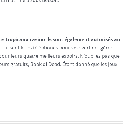
 la machine à sous Betsoft.
s tropicana casino ils sont également autorisés au
tilisent leurs téléphones pour se divertir et gérer
pour leurs quatre meilleurs espoirs. N’oubliez pas que
ours gratuits, Book of Dead. Étant donné que les jeux
.