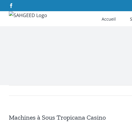
Skip
Facebook
to
Accueil
content
Machines à Sous Tropicana Casino