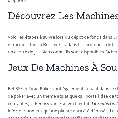
d’options.
Découvrez Les Machines 
Voici les étapes à suivre lors du dépôt de fonds dans E
et racino située à Bossier City dans le nord-ouest de la
un centre de jeu bien connu. Ils sont disponibles 24 heu
Jeux De Machines À Sou
Bet 365 et Titan Poker sont également là-haut dans le c
de poker avec un thème aquatique qui porte l’idée de t
courantes, la Pennsylvanie suivra bientôt.
La roulette: 
informer une fois qu’une plainte aura été déposée. La 