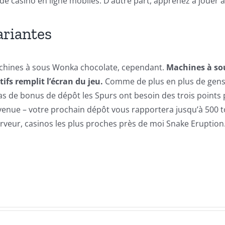
de casino en ligne mobiles. D’autre part, apprenez à jouer à
ariantes
achines à sous Wonka chocolate, cependant.
Machines à sou
ifs remplit l’écran du jeu.
Comme de plus en plus de gens u
as de bonus de dépôt les Spurs ont besoin des trois points 
nvenue – votre prochain dépôt vous rapportera jusqu’à 500 t
erveur, casinos les plus proches près de moi Snake Eruption