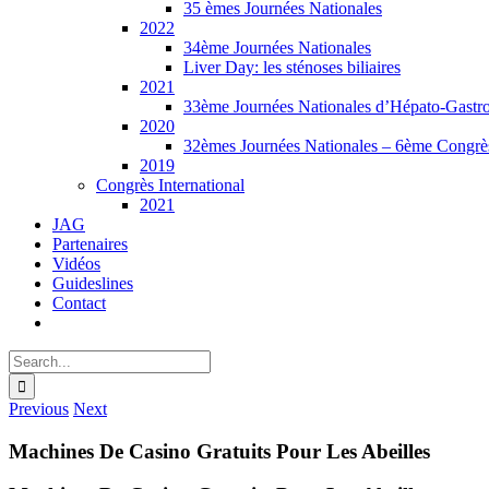
35 èmes Journées Nationales
2022
34ème Journées Nationales
Liver Day: les sténoses biliaires
2021
33ème Journées Nationales d’Hépato-Gastro
2020
32èmes Journées Nationales – 6ème Congrè
2019
Congrès International
2021
JAG
Partenaires
Vidéos
Guideslines
Contact
Search
for:
Previous
Next
Machines De Casino Gratuits Pour Les Abeilles