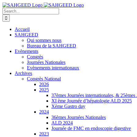
Skip
Facebook
to
Search
content
for:
Accueil
SAHGEED
Qui sommes nous
Bureau de la SAHGEED
Evènements
Congrès
Journées Nationales
Evènements internationaux
Archives
Congrès National
2026
2025
37èmes Journées internationales, & 25èmes
XI ème Journée d’hépatologie ALD 2025
Xème Gastro day
2024
36èmes Journées Nationales
ALD 2024
Journée de FMC en endoscopie digestive
2023