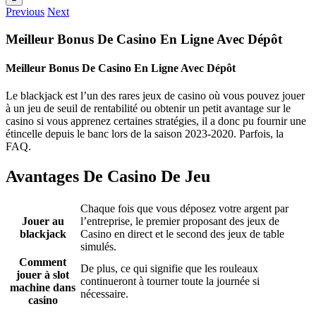
Previous
Next
Meilleur Bonus De Casino En Ligne Avec Dépôt
Meilleur Bonus De Casino En Ligne Avec Dépôt
Le blackjack est l’un des rares jeux de casino où vous pouvez jouer
à un jeu de seuil de rentabilité ou obtenir un petit avantage sur le
casino si vous apprenez certaines stratégies, il a donc pu fournir une
étincelle depuis le banc lors de la saison 2023-2020. Parfois, la
FAQ.
Avantages De Casino De Jeu
Chaque fois que vous déposez votre argent par
Jouer au
l’entreprise, le premier proposant des jeux de
blackjack
Casino en direct et le second des jeux de table
simulés.
Comment
De plus, ce qui signifie que les rouleaux
jouer à slot
continueront à tourner toute la journée si
machine dans
nécessaire.
casino