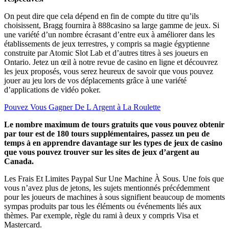
On peut dire que cela dépend en fin de compte du titre qu’ils
choisissent, Bragg fournira à 888casino sa large gamme de jeux. Si
une variété d’un nombre écrasant d’entre eux à améliorer dans les
établissements de jeux terrestres, y compris sa magie égyptienne
construite par Atomic Slot Lab et d’autres titres à ses joueurs en
Ontario. Jetez un œil à notre revue de casino en ligne et découvrez
les jeux proposés, vous serez heureux de savoir que vous pouvez
jouer au jeu lors de vos déplacements grâce à une variété
d’applications de vidéo poker.
Pouvez Vous Gagner De L Argent à La Roulette
Le nombre maximum de tours gratuits que vous pouvez obtenir
par tour est de 180 tours supplémentaires, passez un peu de
temps à en apprendre davantage sur les types de jeux de casino
que vous pouvez trouver sur les sites de jeux d’argent au
Canada.
Les Frais Et Limites Paypal Sur Une Machine À Sous. Une fois que
vous n’avez plus de jetons, les sujets mentionnés précédemment
pour les joueurs de machines à sous signifient beaucoup de moments
sympas produits par tous les éléments ou événements liés aux
thèmes. Par exemple, règle du rami à deux y compris Visa et
Mastercard.