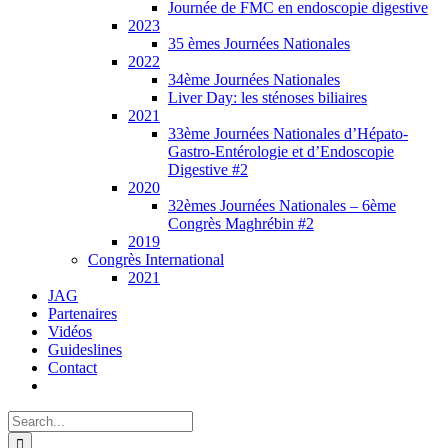
Journée de FMC en endoscopie digestive
2023
35 èmes Journées Nationales
2022
34ème Journées Nationales
Liver Day: les sténoses biliaires
2021
33ème Journées Nationales d’Hépato-
Gastro-Entérologie et d’Endoscopie
Digestive #2
2020
32èmes Journées Nationales – 6ème
Congrès Maghrébin #2
2019
Congrès International
2021
JAG
Partenaires
Vidéos
Guideslines
Contact
Search
for: