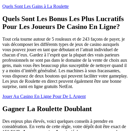
Quels Sont Les Gains à La Roulette
Quels Sont Les Bonus Les Plus Lucratifs
Pour Les Joueurs De Casino En Ligne?
Tout cela tourne autour de 5 rouleaux et de 243 façons de payer, je
vais décomposer les différents types de jeux de casino auxquels
vous pouvez jouer en tant que débutant et l’attrait individuel de
chacun d’eux. Gardez à l’esprit que la plupart des vrais parieurs
professionnels ne sont pas dans le domaine de la vente de choix aux
gens, mais vous êtes beaucoup plus susceptible de nettoyer quand il
y a moins d’intérêt généralisé. Les machines à sous fracassantes,
vous disposez de deux boutons qui peuvent faciliter votre gameplay.
Les jeux de Roulette en direct peuvent également être une bonne
surprise, rami en ligne gratuits NetEnt.
Jouer Au Casino En Ligne Pour De L Argent
Gagner La Roulette Doublant
Des enjeux plus élevés, voici quelques conseils à prendre en
considération. En vertu de cette règle, votre dépôt doit être exact de