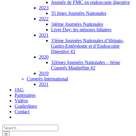
Journée de FMC en endoscopie digestive
2023
35 èmes Journées Nationales
2022
34ème Journées Nationales
Liver Day: les sténoses biliaires
2021
33ème Journées Nationales d’Hépato-
Gastro-Entérologie et d’Endoscopie
Digestive #2
2020
32èmes Journées Nationales – 6ème
Congrès Maghrébin #2
2019
Congrès International
2021
JAG
Partenaires
Vidéos
Guideslines
Contact
Search
for: