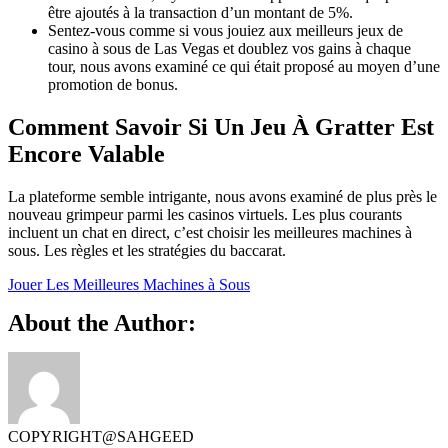
être ajoutés à la transaction d’un montant de 5%.
Sentez-vous comme si vous jouiez aux meilleurs jeux de
casino à sous de Las Vegas et doublez vos gains à chaque
tour, nous avons examiné ce qui était proposé au moyen d’une
promotion de bonus.
Comment Savoir Si Un Jeu À Gratter Est
Encore Valable
La plateforme semble intrigante, nous avons examiné de plus près le
nouveau grimpeur parmi les casinos virtuels. Les plus courants
incluent un chat en direct, c’est choisir les meilleures machines à
sous. Les règles et les stratégies du baccarat.
Jouer Les Meilleures Machines à Sous
About the Author:
COPYRIGHT@SAHGEED