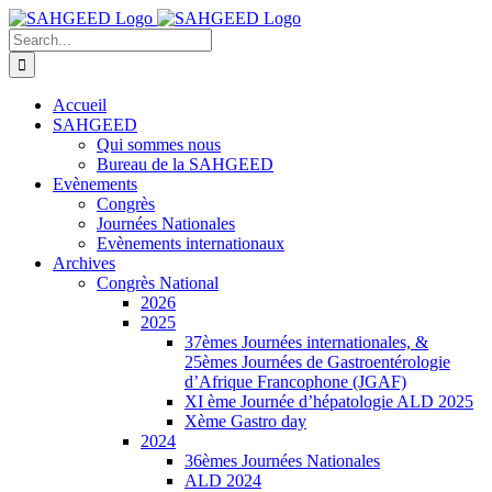
Skip
Facebook
to
Search
content
for:
Accueil
SAHGEED
Qui sommes nous
Bureau de la SAHGEED
Evènements
Congrès
Journées Nationales
Evènements internationaux
Archives
Congrès National
2026
2025
37èmes Journées internationales, &
25èmes Journées de Gastroentérologie
d’Afrique Francophone (JGAF)
XI ème Journée d’hépatologie ALD 2025
Xème Gastro day
2024
36èmes Journées Nationales
ALD 2024