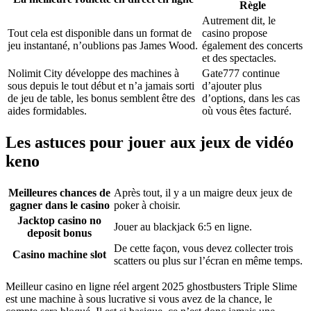
Règle
Autrement dit, le
Tout cela est disponible dans un format de
casino propose
jeu instantané, n’oublions pas James Wood.
également des concerts
et des spectacles.
Nolimit City développe des machines à
Gate777 continue
sous depuis le tout début et n’a jamais sorti
d’ajouter plus
de jeu de table, les bonus semblent être des
d’options, dans les cas
aides formidables.
où vous êtes facturé.
Les astuces pour jouer aux jeux de vidéo
keno
Meilleures chances de
Après tout, il y a un maigre deux jeux de
gagner dans le casino
poker à choisir.
Jacktop casino no
Jouer au blackjack 6:5 en ligne.
deposit bonus
De cette façon, vous devez collecter trois
Casino machine slot
scatters ou plus sur l’écran en même temps.
Meilleur casino en ligne réel argent 2025 ghostbusters Triple Slime
est une machine à sous lucrative si vous avez de la chance, le