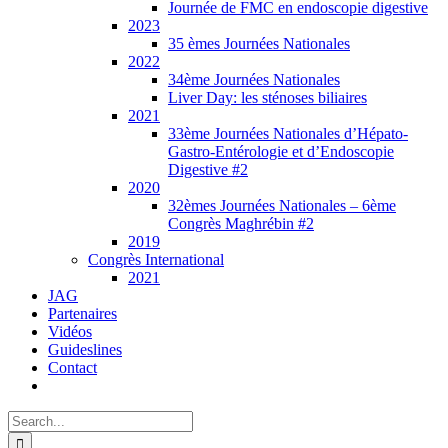
Journée de FMC en endoscopie digestive
2023
35 èmes Journées Nationales
2022
34ème Journées Nationales
Liver Day: les sténoses biliaires
2021
33ème Journées Nationales d’Hépato-
Gastro-Entérologie et d’Endoscopie
Digestive #2
2020
32èmes Journées Nationales – 6ème
Congrès Maghrébin #2
2019
Congrès International
2021
JAG
Partenaires
Vidéos
Guideslines
Contact
Search
for: