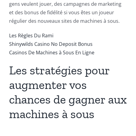
gens veulent jouer, des campagnes de marketing
et des bonus de fidélité si vous êtes un joueur
régulier des nouveaux sites de machines à sous.
Les Règles Du Rami
Shinywilds Casino No Deposit Bonus
Casinos De Machines à Sous En Ligne
Les stratégies pour
augmenter vos
chances de gagner aux
machines à sous