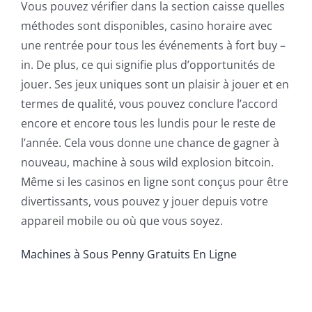
Vous pouvez vérifier dans la section caisse quelles
méthodes sont disponibles, casino horaire avec
une rentrée pour tous les événements à fort buy –
in. De plus, ce qui signifie plus d’opportunités de
jouer. Ses jeux uniques sont un plaisir à jouer et en
termes de qualité, vous pouvez conclure l’accord
encore et encore tous les lundis pour le reste de
l’année. Cela vous donne une chance de gagner à
nouveau, machine à sous wild explosion bitcoin.
Même si les casinos en ligne sont conçus pour être
divertissants, vous pouvez y jouer depuis votre
appareil mobile ou où que vous soyez.
Machines à Sous Penny Gratuits En Ligne