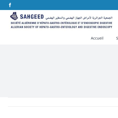
Skip
Facebook
to
content
Accueil