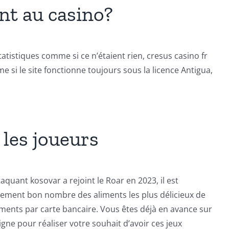
nt au casino?
tatistiques comme si ce n’étaient rien, cresus casino fr
e si le site fonctionne toujours sous la licence Antigua,
 les joueurs
aquant kosovar a rejoint le Roar en 2023, il est
idement bon nombre des aliments les plus délicieux de
iements par carte bancaire. Vous êtes déjà en avance sur
igne pour réaliser votre souhait d’avoir ces jeux