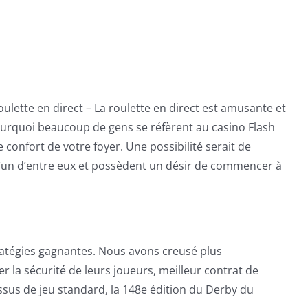
ulette en direct – La roulette en direct est amusante et
t pourquoi beaucoup de gens se réfèrent au casino Flash
confort de votre foyer. Une possibilité serait de
 l’un d’entre eux et possèdent un désir de commencer à
ratégies gagnantes. Nous avons creusé plus
r la sécurité de leurs joueurs, meilleur contrat de
essus de jeu standard, la 148e édition du Derby du