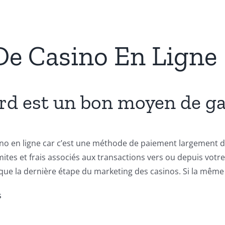
De Casino En Ligne
ard est un bon moyen de ga
asino en ligne car c’est une méthode de paiement largement 
imites et frais associés aux transactions vers ou depuis vo
que la dernière étape du marketing des casinos. Si la même v
s