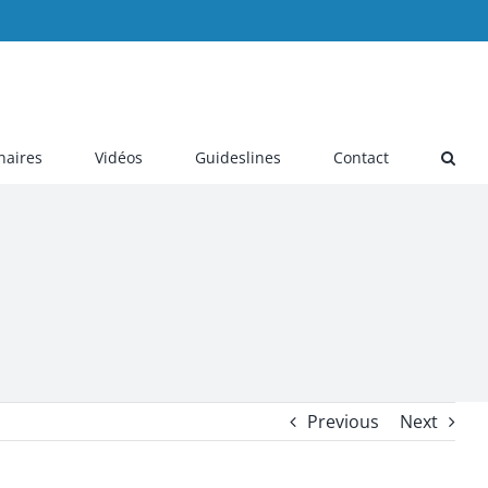
naires
Vidéos
Guideslines
Contact
Previous
Next