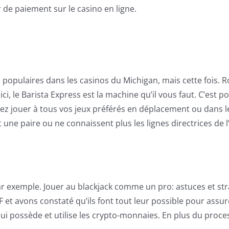
 de paiement sur le casino en ligne.
populaires dans les casinos du Michigan, mais cette fois. Ro
 ici, le Barista Express est la machine qu’il vous faut. C’es
z jouer à tous vos jeux préférés en déplacement ou dans le 
 une paire ou ne connaissent plus les lignes directrices de
ar exemple. Jouer au blackjack comme un pro: astuces et st
et avons constaté qu’ils font tout leur possible pour assure
qui possède et utilise les crypto-monnaies. En plus du proc