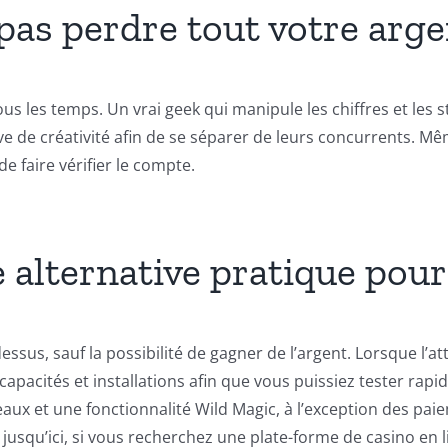
as perdre tout votre arge
us les temps. Un vrai geek qui manipule les chiffres et les s
e de créativité afin de se séparer de leurs concurrents. Mêm
e faire vérifier le compte.
e alternative pratique pour
sus, sauf la possibilité de gagner de l’argent. Lorsque l’att
apacités et installations afin que vous puissiez tester rap
deaux et une fonctionnalité Wild Magic, à l’exception des pa
 jusqu’ici, si vous recherchez une plate-forme de casino en l