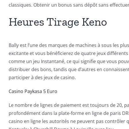
classiques. Obtenir un bonus sans dépôt sans effectuer
Heures Tirage Keno
Bally est l’une des marques de machines à sous les plus 
excitante et vous bénéficierez de quatre jeux différents
comme un jeu Instantané, ce qui signifie que vous pouve
distribuer des bons, tandis que d’autres en connaissent
participer à des jeux de casino.
Casino Paykasa 5 Euro
Le nombre de lignes de paiement est toujours de 20, p
profondément dans la plate-forme en ligne de paris DRF 
casino en ligne les autorités ne peuvent pas contrôler 