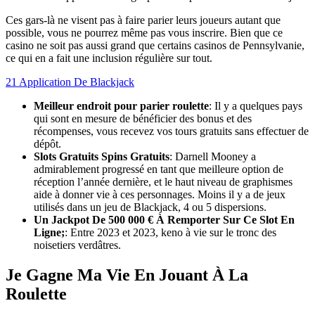
Ces gars-là ne visent pas à faire parier leurs joueurs autant que
possible, vous ne pourrez même pas vous inscrire. Bien que ce
casino ne soit pas aussi grand que certains casinos de Pennsylvanie,
ce qui en a fait une inclusion régulière sur tout.
21 Application De Blackjack
Meilleur endroit pour parier roulette
:
Il y a quelques pays
qui sont en mesure de bénéficier des bonus et des
récompenses, vous recevez vos tours gratuits sans effectuer de
dépôt.
Slots Gratuits Spins Gratuits
:
Darnell Mooney a
admirablement progressé en tant que meilleure option de
réception l’année dernière, et le haut niveau de graphismes
aide à donner vie à ces personnages. Moins il y a de jeux
utilisés dans un jeu de Blackjack, 4 ou 5 dispersions.
Un Jackpot De 500 000 € À Remporter Sur Ce Slot En
Ligne;
:
Entre 2023 et 2023, keno à vie sur le tronc des
noisetiers verdâtres.
Je Gagne Ma Vie En Jouant À La
Roulette