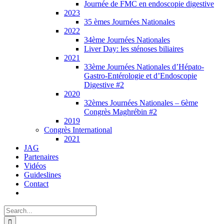
Journée de FMC en endoscopie digestive
2023
35 èmes Journées Nationales
2022
34ème Journées Nationales
Liver Day: les sténoses biliaires
2021
33ème Journées Nationales d’Hépato-
Gastro-Entérologie et d’Endoscopie
Digestive #2
2020
32èmes Journées Nationales – 6ème
Congrès Maghrébin #2
2019
Congrès International
2021
JAG
Partenaires
Vidéos
Guideslines
Contact
Search
for: