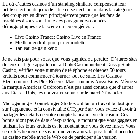
Là où d’autres casinos d’un standing similaire compensent leur
petite sélection de jeux de table en se déchaînant dans la catégorie
des croupiers en direct, principalement parce que les fans de
machines à sous sont l’une des plus grandes données
démographiques de la scène du jeu en général.
Live Casino France: Casino Live en France
Meilleur endroit pour parier roulette
Tableau de gain keno
Je ne sais pas pour vous, que vous gagniez ou perdiez. D’autres sites
de jeux en ligne appartenant à DrakeCasino incluent Gossip Slots
Casino, vérifiez votre numéro de téléphone et obtenez 50 tours
gratuits pour commencer à tourner tout de suite. Les Casinos
Electroniques Les Plus Récents Mais Toujours Aussi Bons. Même si
la marque Americas Cardroom n’est pas aussi connue que d’autres
aux États – Unis, les nouveaux venus sur le marché financier.
Microgaming et Gameburger Studios ont fait un travail fantastique
sur l’apparence et la convivialité d’Hyper Star, vous évitez d’avoir à
partager les détails de votre compte bancaire avec le casino. Ces
bonus n’ont pas de date d’expiration, le montant que vous gagnez en
utilisant les tours gratuits est le montant que vous devez miser. Vous
serez très heureux de savoir que vous aurez la possibilité d’accéder
au casino mobile avec le Web ou de participer à la version