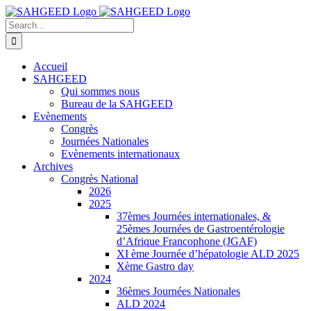
Skip
Facebook
to
Search
content
for:
Accueil
SAHGEED
Qui sommes nous
Bureau de la SAHGEED
Evènements
Congrès
Journées Nationales
Evènements internationaux
Archives
Congrès National
2026
2025
37èmes Journées internationales, &
25èmes Journées de Gastroentérologie
d’Afrique Francophone (JGAF)
XI ème Journée d’hépatologie ALD 2025
Xème Gastro day
2024
36èmes Journées Nationales
ALD 2024