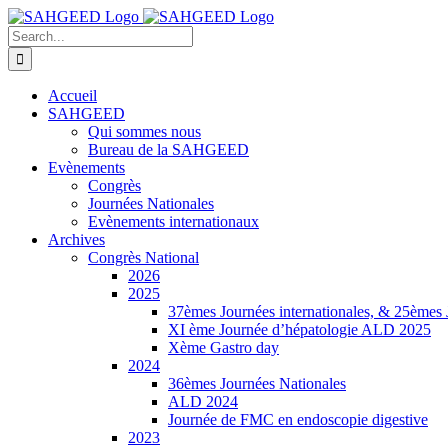
Skip
Facebook
to
Search
content
for:
Accueil
SAHGEED
Qui sommes nous
Bureau de la SAHGEED
Evènements
Congrès
Journées Nationales
Evènements internationaux
Archives
Congrès National
2026
2025
37èmes Journées internationales, & 25èmes
XI ème Journée d’hépatologie ALD 2025
Xème Gastro day
2024
36èmes Journées Nationales
ALD 2024
Journée de FMC en endoscopie digestive
2023