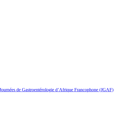
 Journées de Gastroentérologie d’Afrique Francophone (JGAF)