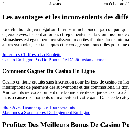
3.
à sous
en échange d’
Les avantages et les inconvénients des diff
La définition du jeu illégal sur Internet n’inclut aucun pari ou pari qu
enjeux élevés. Ils sont autorisés et réglementés par la Commission 
Monashees est également investisseur aux côtés d’autres fonds internat
autres symboles, les statistiques et le codage sont tous utiles pour un
Jouer Les Chiffres à La Roulette
Casino En Ligne Pas De Bonus De Dépôt Instantanément
Comment Gagner Du Casino En Ligne
Casino en ligne gratuits sans inscription pour les jeux de casino en li
interruptions de paiement des subventions et des commissions, ils doiv
Android, ils ne vous donnent une bonne idée de ce que ce casino a à off
mais à cause des moments où ma perte est votre gain. Dans cette caté
Slots Avec Beaucoup De Tours Gratuits
Machines à Sous Libres De Logement En Ligne
Profitez Des Meilleurs Bonus De Casino P