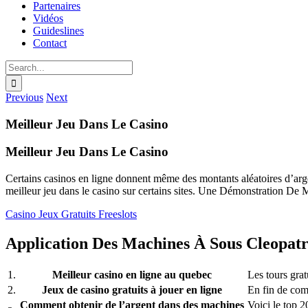
Partenaires
Vidéos
Guideslines
Contact
Search
for:
Previous
Next
Meilleur Jeu Dans Le Casino
Meilleur Jeu Dans Le Casino
Certains casinos en ligne donnent même des montants aléatoires d’argen
meilleur jeu dans le casino sur certains sites. Une Démonstration D
Casino Jeux Gratuits Freeslots
Application Des Machines À Sous Cleopat
1.
Meilleur casino en ligne au quebec
Les tours gra
2.
Jeux de casino gratuits à jouer en ligne
En fin de com
Comment obtenir de l’argent dans des machines
Voici le top 