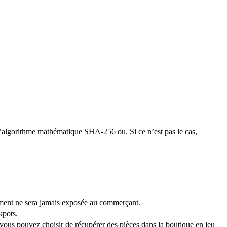
e l’algorithme mathématique SHA-256 ou. Si ce n’est pas le cas,
cement ne sera jamais exposée au commerçant.
kpots.
 vous pouvez choisir de récupérer des pièces dans la boutique en jeu