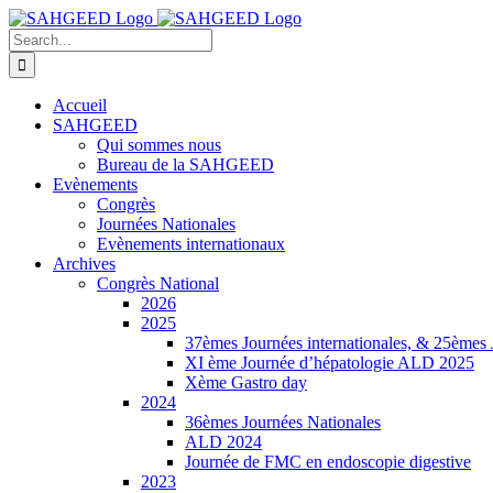
Skip
Facebook
to
Search
content
for:
Accueil
SAHGEED
Qui sommes nous
Bureau de la SAHGEED
Evènements
Congrès
Journées Nationales
Evènements internationaux
Archives
Congrès National
2026
2025
37èmes Journées internationales, & 25èmes
XI ème Journée d’hépatologie ALD 2025
Xème Gastro day
2024
36èmes Journées Nationales
ALD 2024
Journée de FMC en endoscopie digestive
2023