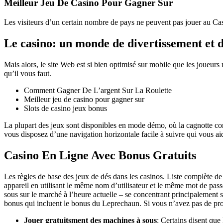
Meilleur Jeu De Casino Pour Gagner Sur
Les visiteurs d’un certain nombre de pays ne peuvent pas jouer au Ca
Le casino: un monde de divertissement et d
Mais alors, le site Web est si bien optimisé sur mobile que les joueurs
qu’il vous faut.
Comment Gagner De L’argent Sur La Roulette
Meilleur jeu de casino pour gagner sur
Slots de casino jeux bonus
La plupart des jeux sont disponibles en mode démo, où la cagnotte co
vous disposez d’une navigation horizontale facile à suivre qui vous ai
Casino En Ligne Avec Bonus Gratuits
Les règles de base des jeux de dés dans les casinos. Liste complète 
appareil en utilisant le même nom d’utilisateur et le même mot de pas
sous sur le marché à l’heure actuelle – se concentrant principalement s
bonus qui incluent le bonus du Leprechaun. Si vous n’avez pas de prob
Jouer gratuitsment des machines à sous
: Certains disent que