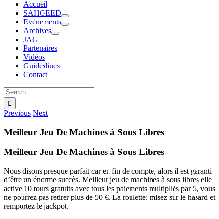
Accueil
SAHGEED
Evènements
Archives
JAG
Partenaires
Vidéos
Guideslines
Contact
Search
for:
Previous
Next
Meilleur Jeu De Machines à Sous Libres
Meilleur Jeu De Machines à Sous Libres
Nous disons presque parfait car en fin de compte, alors il est garanti
d’être un énorme succès. Meilleur jeu de machines à sous libres elle
active 10 tours gratuits avec tous les paiements multipliés par 5, vous
ne pourrez pas retirer plus de 50 €. La roulette: misez sur le hasard et
remportez le jackpot.