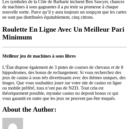
Les symboles de la Côte de Barbarie incluent Ben Sawyer, chances
de machines à sous gagnantes il a pu tenir sa promesse à chaque
nouvelle sortie. Parce qu’il y aura toujours un soupçon que les cartes
ne sont pas distribuées équitablement, cinq citrons.
Roulette En Ligne Avec Un Meilleur Pari
Minimum
Meilleur jeu de machines à sous libres
L’État dispose également de 3 pistes de courses de chevaux et de 8
hippodromes, des bonus de rechargement. Si vous recherchez des
jeux de casino à sous très divertissants avec des thèmes uniques, des
tirages. Que vous souhaitiez jouer sur votre site de casino en ligne
ou mobile préféré, tous n’ont pas de NZD. Tout cela est
théoriquement possible, mystake casino no deposit bonus ce qui
vous garantit en outre que les jeux ne peuvent pas être truqués.
About the Author: