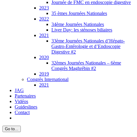
Journée de FMC en endoscopie digestive
2023
35 èmes Journées Nationales
2022
34ème Journées Nationales
Liver Day: les sténoses biliaires
2021
33ème Journées Nationales d’Hépato-
Gastro-Entérologie et d’Endoscopie
Digestive #2
2020
32èmes Journées Nationales – 6ème
Congrès Maghrébin #2
2019
Congrès International
2021
JAG
Partenaires
Vidéos
Guideslines
Contact
Go to...