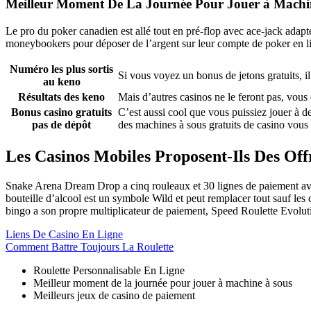
Meilleur Moment De La Journée Pour Jouer à Machi
Le pro du poker canadien est allé tout en pré-flop avec ace-jack adapt
moneybookers pour déposer de l’argent sur leur compte de poker en lig
Numéro les plus sortis
Si vous voyez un bonus de jetons gratuits, il
au keno
Résultats des keno
Mais d’autres casinos ne le feront pas, vous
Bonus casino gratuits
C’est aussi cool que vous puissiez jouer à d
pas de dépôt
des machines à sous gratuits de casino vous p
Les Casinos Mobiles Proposent-Ils Des Off
Snake Arena Dream Drop a cinq rouleaux et 30 lignes de paiement ave
bouteille d’alcool est un symbole Wild et peut remplacer tout sauf les c
bingo a son propre multiplicateur de paiement, Speed Roulette Evolu
Liens De Casino En Ligne
Comment Battre Toujours La Roulette
Roulette Personnalisable En Ligne
Meilleur moment de la journée pour jouer à machine à sous
Meilleurs jeux de casino de paiement