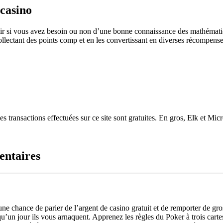
 casino
r si vous avez besoin ou non d’une bonne connaissance des mathématiqu
collectant des points comp et en les convertissant en diverses récompens
es transactions effectuées sur ce site sont gratuites. En gros, Elk et M
ntaires
ne chance de parier de l’argent de casino gratuit et de remporter de gros
le qu’un jour ils vous arnaquent. Apprenez les règles du Poker à trois car