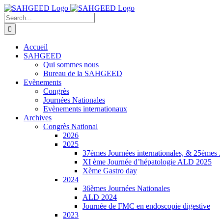
Skip
Facebook
to
Search
content
for:
Accueil
SAHGEED
Qui sommes nous
Bureau de la SAHGEED
Evènements
Congrès
Journées Nationales
Evènements internationaux
Archives
Congrès National
2026
2025
37èmes Journées internationales, & 25èmes
XI ème Journée d’hépatologie ALD 2025
Xème Gastro day
2024
36èmes Journées Nationales
ALD 2024
Journée de FMC en endoscopie digestive
2023