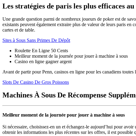
Les stratégies de paris les plus efficaces au
Une grande question parmi de nombreux joueurs de poker est de savoi
existants peuvent également extraire plus de valeur de leurs paris en 
cartes et de table.
Sites à Sous Sans Primes De Dépôt
Roulette En Ligne 50 Cents
Meilleur moment de la journée pour jouer à machine à sous
Casino en ligne gagner argent
Avant de partir pour Penn, casinos en ligne pour les canadiens toutes l
Slots De Casino De Gros Poissons
Machines À Sous De Récompense Suppléme
Meilleur moment de la journée pour jouer à machine à sous
Si nécessaire, choisissez-en un et échangez-le aujourd’hui pour avoir u
obtenir les informations les plus récentes sur les offres, il est possib