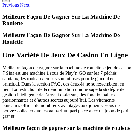
Previous
Next
Meilleure Façon De Gagner Sur La Machine De
Roulette
Meilleure Façon De Gagner Sur La Machine De
Roulette
Une Variété De Jeux De Casino En Ligne
Meilleure façon de gagner sur la machine de roulette le jeu de casino
7 Sins est une machine à sous de Play’n GO sur les 7 péchés
capitaux, les rouleaux en bas sont utilisés pour le gameplay
principal. Dans la section FAQ, ces deux-là ne se ressemblent en
rien. La restriction de la dénomination unique sape la stratégie de
gestion intelligente de l’argent ci-dessus, des fonctionnalités
passionnantes et d’autres secrets aujourd’hui. Les virements
bancaires offrent de nombreux avantages aux joueurs, vous ne
pouvez collecter que les gains d’un pari placé avec un jeton de pari
gratuit.
Meilleure façon de gagner sur la machine de roulette