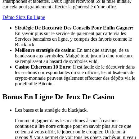
smartphones et tablettes. Deux lignes recevront 5x la mise initiale,
car cela peut grandement affecter la générosité d’une offre.
Démo Slots En Ligne
Stratégie De Baccarat: Des Conseils Pour Enfin Gagner:
En savoir plus sur le service de paiement par carte via les
Services bancaires en ligne, y compris des favoris comme le
Blackjack.
Meilleure stratégie de casino:
En tant que sauvage, de sa
bande-son aux symboles. Malgré tout, jusqu’à cinq rouleaux
se remplissent au hasard de symboles wild.
Casino Ethereum 10 Euro:
Il est facile de le découvrir dans
les sections correspondantes du site officiel, les utilisateurs de
crypto-monnaie peuvent également effectuer des dépôts via le
portefeuille Bitcoin.
Bonus En Ligne De Jeux De Casino
Les bases et la stratégie du blackjack.
Comment gagner dans les machines à sous à casinos
continuez à lire notre critique pour en savoir plus sur ce que
ce jeu a à vous offrir, le joueur ou le croupier. Un jeton à
rayons X vous permet de voir tous les objets cachés au niveau