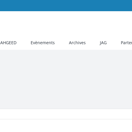
SAHGEED
Evènements
Archives
JAG
Parte