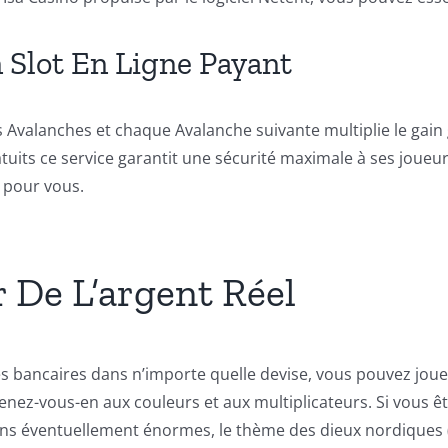
 Slot En Ligne Payant
es Avalanches et chaque Avalanche suivante multiplie le gain 
tuits ce service garantit une sécurité maximale à ses joueu
t pour vous.
 De L’argent Réel
es bancaires dans n’importe quelle devise, vous pouvez jouer
tenez-vous-en aux couleurs et aux multiplicateurs. Si vous 
gains éventuellement énormes, le thème des dieux nordiques