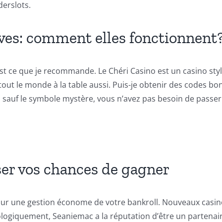
derslots.
ves: comment elles fonctionnent
st ce que je recommande. Le Chéri Casino est un casino sty
tout le monde à la table aussi. Puis-je obtenir des codes bo
s sauf le symbole mystère, vous n’avez pas besoin de passer
er vos chances de gagner
 pour une gestion économe de votre bankroll. Nouveaux casino
ologiquement, Seaniemac a la réputation d’être un partenai