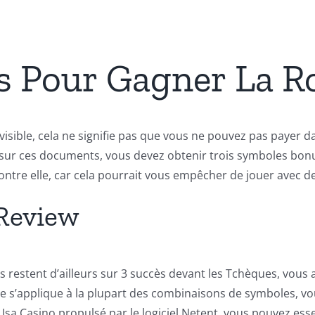
s Pour Gagner La R
isible, cela ne signifie pas que vous ne pouvez pas payer da
 sur ces documents, vous devez obtenir trois symboles bonus 
ontre elle, car cela pourrait vous empêcher de jouer avec de
 Review
ls restent d’ailleurs sur 3 succès devant les Tchèques, vou
le s’applique à la plupart des combinaisons de symboles, vo
sa Casino propulsé par le logiciel Netent, vous pouvez ess