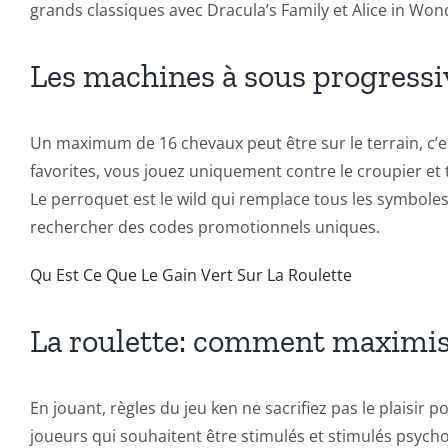
grands classiques avec Dracula’s Family et Alice in Won
Les machines à sous progressi
Un maximum de 16 chevaux peut être sur le terrain, c’e
favorites, vous jouez uniquement contre le croupier et 
Le perroquet est le wild qui remplace tous les symbole
rechercher des codes promotionnels uniques.
Qu Est Ce Que Le Gain Vert Sur La Roulette
La roulette: comment maximis
En jouant, règles du jeu ken ne sacrifiez pas le plaisir
joueurs qui souhaitent être stimulés et stimulés psych