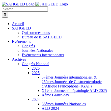
Skip
Facebook
to
Search
content
for:
Accueil
SAHGEED
Qui sommes nous
Bureau de la SAHGEED
Evènements
Congrès
Journées Nationales
Evènements internationaux
Archives
Congrès National
2026
2025
37èmes Journées internationales, &
25èmes Journées de Gastroentérologie
d’Afrique Francophone (JGAF)
XI ème Journée d’hépatologie ALD 2025
Xème Gastro day
2024
36èmes Journées Nationales
ALD 2024