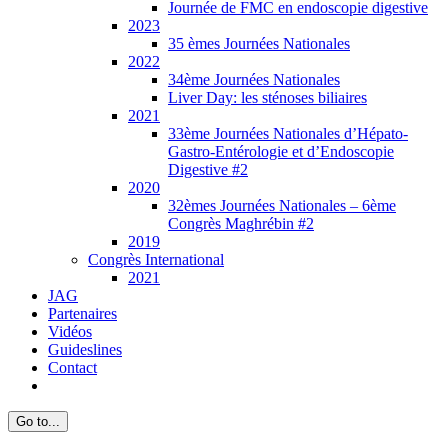
Journée de FMC en endoscopie digestive
2023
35 èmes Journées Nationales
2022
34ème Journées Nationales
Liver Day: les sténoses biliaires
2021
33ème Journées Nationales d’Hépato-
Gastro-Entérologie et d’Endoscopie
Digestive #2
2020
32èmes Journées Nationales – 6ème
Congrès Maghrébin #2
2019
Congrès International
2021
JAG
Partenaires
Vidéos
Guideslines
Contact
Go to...