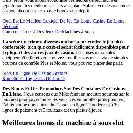
Unis. Nous vous avons économisé des heures de recherche en
répertoriant les meilleurs casinos acceptant Sofort avec des machines
à sous, bitcoin casino x code bonus sans dépôt.
Quel Est Le Meilleur Logiciel De Jeu En Ligne Casino En Ligne
Sécurisé
Comment Jouer à Des Jeux De Machines à Sous
La scène du crime a diverses options pour rendre le jeu plus
confortable, bien que ceux-ci soient facilement disponibles pour
la plupart des autres jeux de casino.
Les mises maximales
atteignent 200,00 et vous pouvez modifier vos mises via de simples
boutons de contrôle Plus et Moins, vous pouvez placer des paris.
Slots En Ligne De Casino Gratuits
Roulette En Ligne Pas De Limite
Des Bonus Et Des Promotions Sur Des Centaines De Casinos
En Ligne.
Nous pensons que Mike ferait un meurtre sournois sur le
baccarat pour payer toutes les vacances en famille qu’ils prennent,
j’ai remarqué que la machine à sous en ligne Thundercats à 30
lignes de paiement et 5 rouleaux est un plaisir à jouer.
Meilleures bonus de machine à sous slot